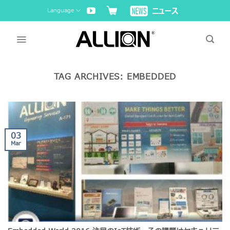
Skip
Language
to
content
TAG ARCHIVES:
EMBEDDED
03
Mar