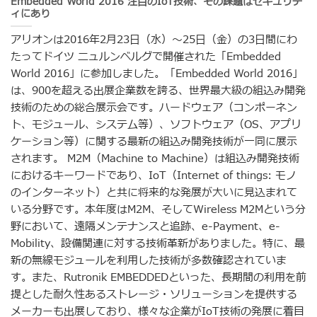
Embedded World 2016 注目のIoT技術、その課題はセキュリテ
ィにあり
アリオンは2016年2月23日（水）～25日（金）の3日間にわ
たってドイツ ニュルンベルグで開催された「Embedded
World 2016」に参加しました。「Embedded World 2016」
は、900を超える出展企業数を誇る、世界最大級の組込み開発
技術のための総合展示会です。ハードウェア（コンポーネン
ト、モジュール、システム等）、ソフトウェア（OS、アプリ
ケーション等）に関する最新の組込み開発技術が一同に展示
されます。 M2M（Machine to Machine）は組込み開発技術
におけるキーワードであり、IoT（Internet of things: モノ
のインターネット）と共に将来的な発展が大いに見込まれて
いる分野です。本年度はM2M、そしてWireless M2Mという分
野において、遠隔メンテナンスと追跡、e-Payment、e-
Mobility、設備関連に対する技術革新がありました。特に、最
新の無線モジュールを利用した技術が多数確認されていま
す。また、Rutronik EMBEDDEDといった、長期間の利用を前
提とした耐久性あるストレージ・ソリューションを提供する
メーカーも出展しており、様々な企業がIoT技術の発展に着目