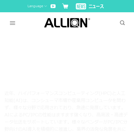
Skip
Language
to
content
PC/IPC分野向けのAI導入コン
サルティング
近年、ハイパフォーマンスコンピューティング(HPC)と人工
知能(AI)は、コンシューマ市場や産業用コンピュータを問わ
ず、様々な分野で応用されており、急速に発展しています。
AIによるPC/IPCの性能はますます強くなり、高周波・高速デ
ータ伝送をサポートしています。様々なベンダーがPC/IPC分
野向けのAI導入を積極的に推進し、業界の活発な発展を共に