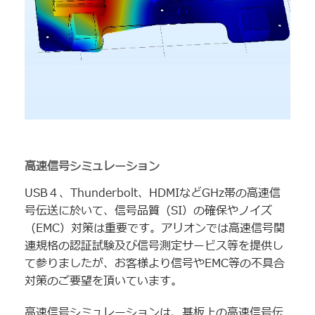
高速信号シミュレーション
USB４、Thunderbolt、HDMIなどGHz帯の高速信
号伝送に於いて、信号品質（SI）の確保やノイズ
（EMC）対策は重要です。アリオンでは高速信号関
連規格の認証試験及び信号測定サービス等を提供し
て参りましたが、お客様より信号やEMC等の不具合
対策のご要望を頂いています。
高速信号シミュレーションは、基板上の高速信号伝