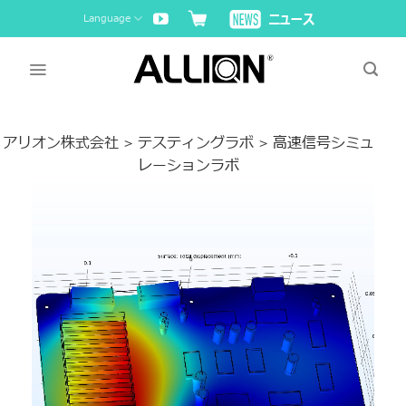
Skip
Language
to
content
アリオン株式会社
テスティングラボ
高速信号シミュ
>
>
レーションラボ