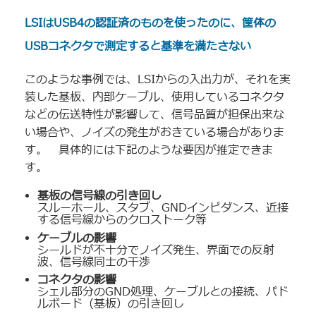
LSIはUSB4の認証済のものを使ったのに、筐体の
USBコネクタで測定すると基準を満たさない
このような事例では、LSIからの入出力が、それを実
装した基板、内部ケーブル、使用しているコネクタ
などの伝送特性が影響して、信号品質が担保出来な
い場合や、ノイズの発生がおきている場合がありま
す。 具体的には下記のような要因が推定できま
す。
基板の信号線の引き回し
スルーホール、スタブ、GNDインピダンス、近接
する信号線からのクロストーク等
ケーブルの影響
シールドが不十分でノイズ発生、界面での反射
波、信号線同士の干渉
コネクタの影響
シェル部分のGND処理、ケーブルとの接続、パド
ルボード（基板）の引き回し