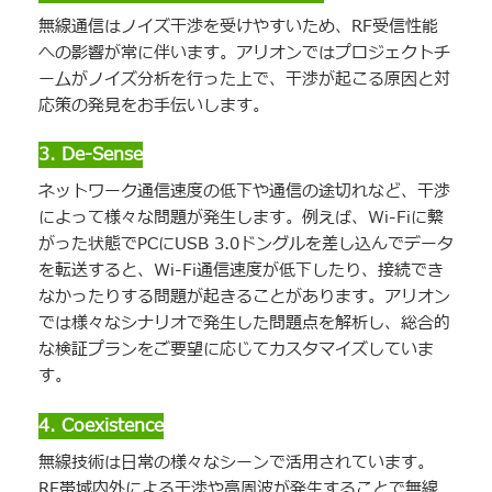
無線通信はノイズ干渉を受けやすいため、RF受信性能
への影響が常に伴います。アリオンではプロジェクトチ
ームがノイズ分析を行った上で、干渉が起こる原因と対
応策の発見をお手伝いします。
3. De-Sense
ネットワーク通信速度の低下や通信の途切れなど、干渉
によって様々な問題が発生します。例えば、Wi-Fiに繋
がった状態でPCにUSB 3.0ドングルを差し込んでデータ
を転送すると、Wi-Fi通信速度が低下したり、接続でき
なかったりする問題が起きることがあります。アリオン
では様々なシナリオで発生した問題点を解析し、総合的
な検証プランをご要望に応じてカスタマイズしていま
す。
4. Coexistence
無線技術は日常の様々なシーンで活用されています。
RF帯域内外による干渉や高周波が発生することで無線