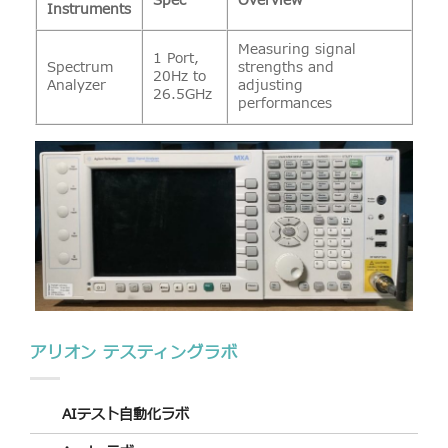
Spec
Overview
Instruments
Measuring signal
1 Port,
Spectrum
strengths and
20Hz to
Analyzer
adjusting
26.5GHz
performances
アリオン テスティングラボ
AIテスト自動化ラボ