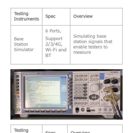
Testing
Spec
Overview
Instruments
6 Ports,
Simulating base
Support
Base
station signals that
2/3/4G,
Station
enable testers to
Simulator
Wi-Fi and
measure
BT
Testing