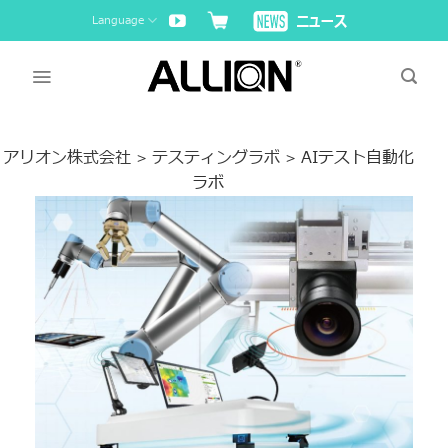
Skip
Language
to
content
アリオン株式会社
テスティングラボ
AIテスト自動化
>
>
ラボ