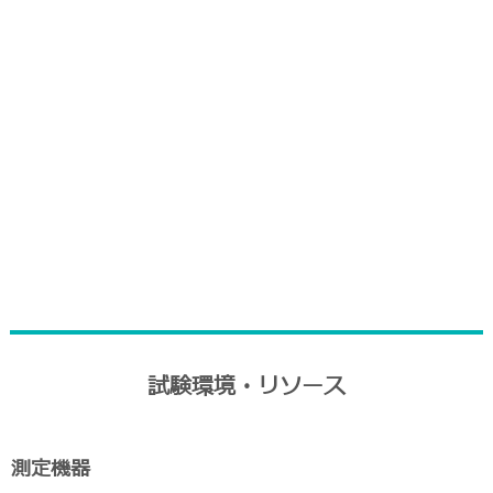
temによって管理され、機材の到着日や会社名で検索
ようになっています。
オフィスには24時間体制の警備システムを備え、さ
キュリティドアを設置しております。エクステンシ
ボには、専任スタッフか指定のクライアント代表の
れるセキュリティドアを設置しています。また、情
密保持を徹底するため、セントラルモニタリング、
機密保持契約、及びデバイスの出入り記録のシステ
実施しています。
試験環境・リソース
測定機器