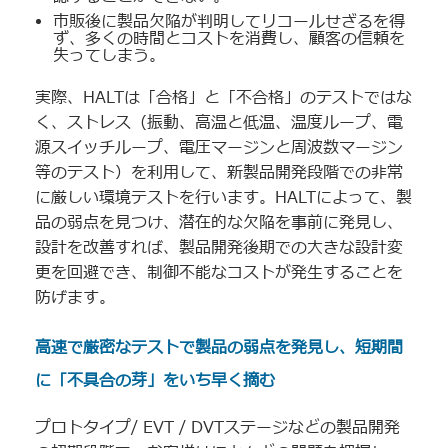
市販後に製品欠陥が判明してリコールせざるを得
ず、多くの時間とコストを消費し、顧客の信頼を
失ってしまう。
実際、HALTは「合格」と「不合格」のテストではな
く、ストレス（振動、高温と低温、温度ループ、電
源スイッチループ、電圧マージンと周波数マージン
等のテスト）を利用して、新製品開発段階での非常
に厳しい環境テストを行います。HALTによって、製
品の弱点を見つけ、潜在的な欠陥を事前に発見し、
設計を改善すれば、製品開発後期での大きな設計変
更を回避でき、制御不能なコストが発生することを
防げます。
高速で厳密なテストで
製品の弱点を発見し、短期間
に「不具合の芽」をいち早く摘む
プロトタイプ/ EVT / DVTステージなどの製品開発