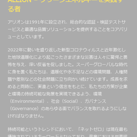
ALLION – グリーンエネルギーを実践す
る者
アリオンは1991年に設立され、総合的な認証・検証テストサ
ービスと最適な品質ソリューションを提供することをコアバリ
ューとしています。
2022年に勢いを盛り返した新型コロナウィルスと近年激化し
た地球温暖化により起こったさまざまな災害は人々に驚愕と畏
怖を与え、深い反省を促しました。スーパーグローバルな時代
に身を置く私たちは、温暖化や水不足などの環境問題、人権問
題や差別などの社会問題に立ち向かい続けています。成長を求
めると同時に、実直という信念をもとに、私たちの方策が企業
と環境の持続可能な発展を実現できるよう、環境
（Environmental）、社会（Social）、ガバナンス
（Governance）のあらゆる面でバランスを取れるようにしな
ければなりません。
持続可能というトレンドにおいて、「ネットゼロ」は現在最も
議論されているキーワードとなっており、産業における炭素排