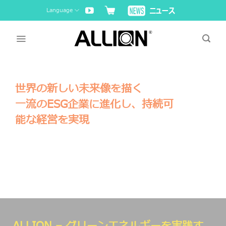
Skip
Language
to
content
世界の新しい未来像を描く
一流のESG企業に進化し、持続可
能な経営を実現
環境、社会、ガバナンスを重視し、持続可
能な地球環境を創出