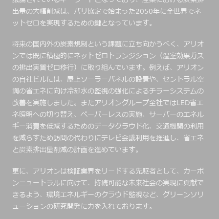
出量の大幅削減は、パリ協定で始まった2050年に全世界でネ
ットゼロを実現するための鍵となっています。
将来の国内外の炭素規制という課題に立ち向かうべく、アリオ
ンでは既に積極的にネットゼロトランジション（温室効果ガス
の排出実質ゼロ移行）に取り組んでいます。例えば、アリオン
の自社ビルには、屋上ソーラーパネルの設置や、セントラル空
調の省エネに向け冷却水の監視の強化によるチラーシステムの
改善を実施しました。またアリオングループ全社ではLED省エ
ネ照明への切り替え、ペーパーレスの実施、サーバーのエネル
ギー消費を低減するためのデータクラウド化、交通機関の利用
を減らすため訪問の代わりにテレビ会議利用を推進し、省エネ
と炭素排出量削減の計画を進めています。
更に、アリオンは検証業界をリードする先駆者として、カーボ
ンニュートラルに向けて、持続可能な未来社会の実現に貢献で
きるよう、環境エネルギーのクラウド監視など、グリーンソリ
ューションの研究開発に力を入れております。