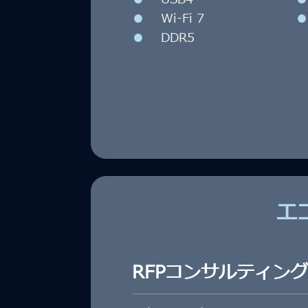
●
Wi-Fi 7
●
DDR5
エ
RFPコンサルティング