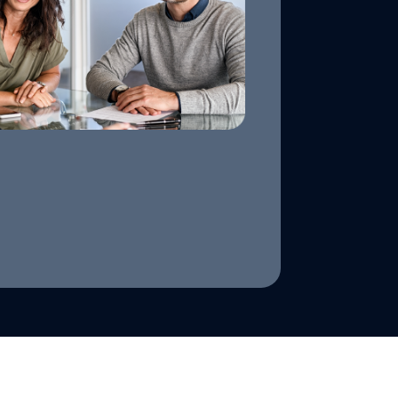
●
競合分析
●
最新技術アプ
●
IP（Intellectu
知的財産権調査