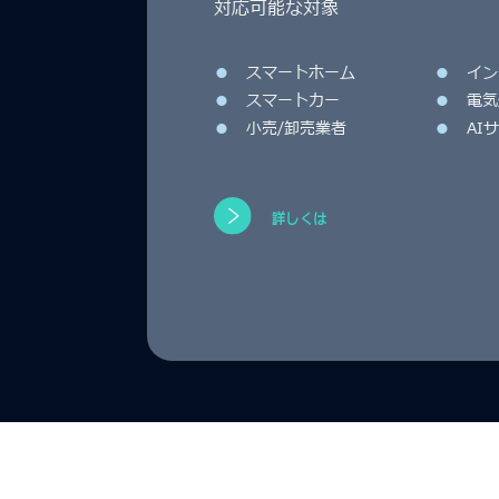
対応可能な対象
●
スマートホーム
●
イン
●
スマートカー
●
電気
●
小売/卸売業者
●
AI
詳しくは