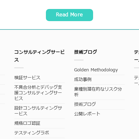
Read More
コンサルティングサービ
技術ブログ
テ
ス
ー
Golden Methodology
検証サービス
テ
成功事例
ー
不具合分析とデバッグ支
業種別潜在的なリスク分
援コンサルティングサー
析
ビス
技術ブログ
設計コンサルティングサ
ービス
公開レポート
規格ロゴ認証
テスティングラボ