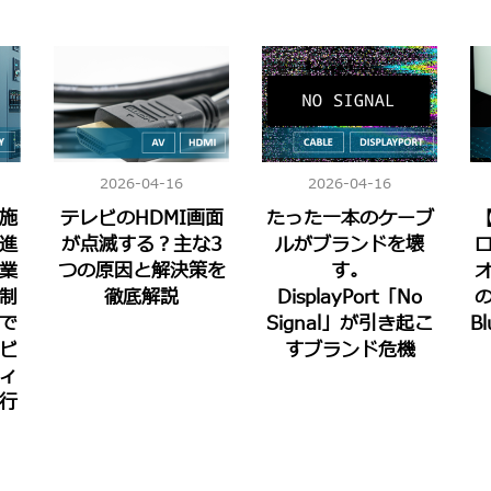
2026-04-16
2026-04-16
実施
テレビのHDMI画面
たった一本のケーブ
進
が点滅する？主な3
ルがブランドを壊
業
つの原因と解決策を
す。
制
徹底解説
DisplayPort「No
で
Signal」が引き起こ
Bl
ビ
すブランド危機
ィ
行