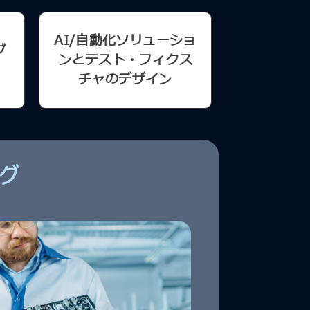
AI/自動化ソリューショ
グ
ンとテスト・フィクス
チャのデザイン
グ
インフラス
ィング