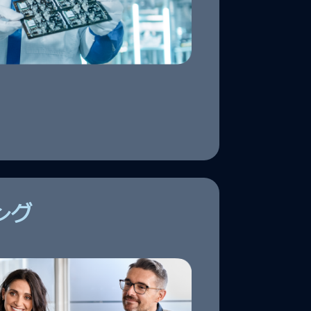
●
施設の構築
●
テスト環境
ング
市場リサー