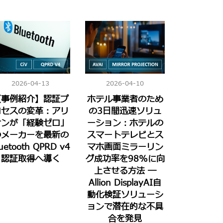
2026-04-13
2026-04-10
【事例紹介】認証プ
ホテル事業者のため
ロセスの変革：アリ
の3日間迅速ソリュ
オンが「経験ゼロ」
ーション：ホテルの
のメーカーを最新の
スマートテレビとス
uetooth QPRD v4
マホ画面ミラーリン
認証取得へ導く
グ成功率を98%に向
上させる方法 ―
Allion DisplayAI自
動化検証ソリューシ
ョンで潜在的な不具
合を発見