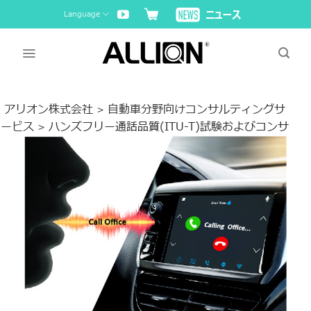
Skip
Language
to
content
アリオン株式会社
自動車分野向けコンサルティングサ
>
ービス
ハンズフリー通話品質(ITU-T)試験およびコンサ
>
ルティングサービス