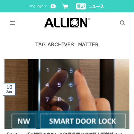
Skip
Language
to
content
TAG ARCHIVES:
MATTER
10
Jun