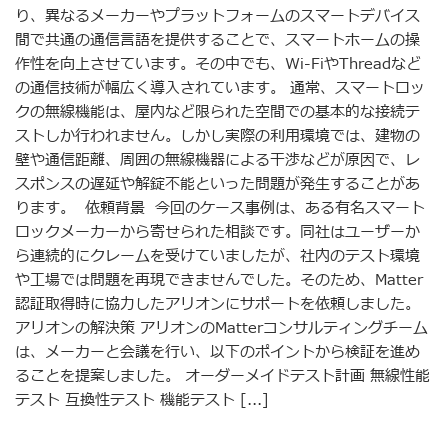
り、異なるメーカーやプラットフォームのスマートデバイス
間で共通の通信言語を提供することで、スマートホームの操
作性を向上させています。その中でも、Wi-FiやThreadなど
の通信技術が幅広く導入されています。 通常、スマートロッ
クの無線機能は、屋内など限られた空間での基本的な接続テ
ストしか行われません。しかし実際の利用環境では、建物の
壁や通信距離、周囲の無線機器による干渉などが原因で、レ
スポンスの遅延や解錠不能といった問題が発生することがあ
ります。 依頼背景 今回のケース事例は、ある有名スマート
ロックメーカーから寄せられた相談です。同社はユーザーか
ら連続的にクレームを受けていましたが、社内のテスト環境
や工場では問題を再現できませんでした。そのため、Matter
認証取得時に協力したアリオンにサポートを依頼しました。
アリオンの解決策 アリオンのMatterコンサルティングチーム
は、メーカーと会議を行い、以下のポイントから検証を進め
ることを提案しました。 オーダーメイドテスト計画 無線性能
テスト 互換性テスト 機能テスト [...]