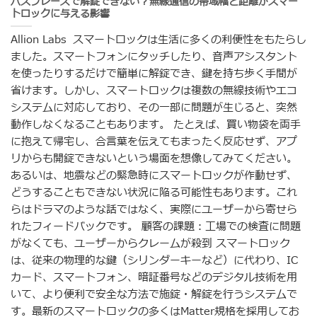
パスフレーズで解錠できない？無線通信の帯域幅と距離がスマー
トロックに与える影響
Allion Labs スマートロックは生活に多くの利便性をもたらし
ました。スマートフォンにタッチしたり、音声アシスタント
を使ったりするだけで簡単に解錠でき、鍵を持ち歩く手間が
省けます。しかし、スマートロックは複数の無線技術やエコ
システムに対応しており、その一部に問題が生じると、突然
動作しなくなることもあります。 たとえば、買い物袋を両手
に抱えて帰宅し、合言葉を伝えてもまったく反応せず、アプ
リからも開錠できないという場面を想像してみてください。
あるいは、地震などの緊急時にスマートロックが作動せず、
どうすることもできない状況に陥る可能性もあります。これ
らはドラマのような話ではなく、実際にユーザーから寄せら
れたフィードバックです。 顧客の課題：工場での検査に問題
がなくても、ユーザーからクレームが殺到 スマートロック
は、従来の物理的な鍵（シリンダーキーなど）に代わり、IC
カード、スマートフォン、暗証番号などのデジタル技術を用
いて、より便利で安全な方法で施錠・解錠を行うシステムで
す。最新のスマートロックの多くはMatter規格を採用してお