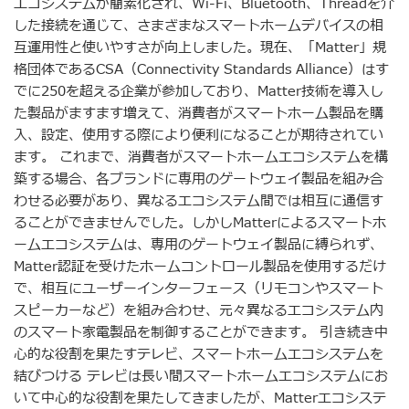
エコシステムが簡素化され、Wi-Fi、Bluetooth、Threadを介
した接続を通じて、さまざまなスマートホームデバイスの相
互運用性と使いやすさが向上しました。現在、「Matter」規
格団体であるCSA（Connectivity Standards Alliance）はす
でに250を超える企業が参加しており、Matter技術を導入し
た製品がますます増えて、消費者がスマートホーム製品を購
入、設定、使用する際により便利になることが期待されてい
ます。 これまで、消費者がスマートホームエコシステムを構
築する場合、各ブランドに専用のゲートウェイ製品を組み合
わせる必要があり、異なるエコシステム間では相互に通信す
ることができませんでした。しかしMatterによるスマートホ
ームエコシステムは、専用のゲートウェイ製品に縛られず、
Matter認証を受けたホームコントロール製品を使用するだけ
で、相互にユーザーインターフェース（リモコンやスマート
スピーカーなど）を組み合わせ、元々異なるエコシステム内
のスマート家電製品を制御することができます。 引き続き中
心的な役割を果たすテレビ、スマートホームエコシステムを
結びつける テレビは長い間スマートホームエコシステムにお
いて中心的な役割を果たしてきましたが、Matterエコシステ