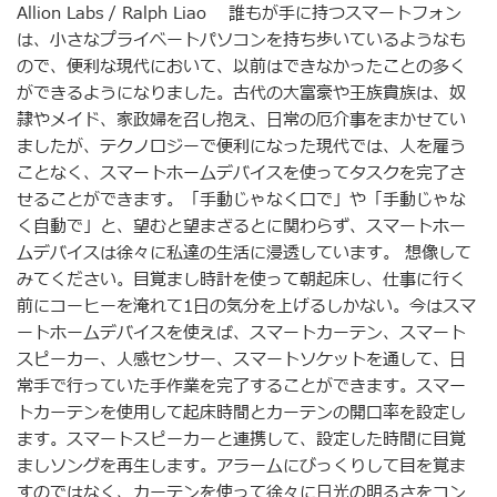
Allion Labs / Ralph Liao 誰もが手に持つスマートフォン
は、小さなプライベートパソコンを持ち歩いているようなも
ので、便利な現代において、以前はできなかったことの多く
ができるようになりました。古代の大富豪や王族貴族は、奴
隷やメイド、家政婦を召し抱え、日常の厄介事をまかせてい
ましたが、テクノロジーで便利になった現代では、人を雇う
ことなく、スマートホームデバイスを使ってタスクを完了さ
せることができます。「手動じゃなく口で」や「手動じゃな
く自動で」と、望むと望まざるとに関わらず、スマートホー
ムデバイスは徐々に私達の生活に浸透しています。 想像して
みてください。目覚まし時計を使って朝起床し、仕事に行く
前にコーヒーを淹れて1日の気分を上げるしかない。今はスマ
ートホームデバイスを使えば、スマートカーテン、スマート
スピーカー、人感センサー、スマートソケットを通して、日
常手で行っていた手作業を完了することができます。スマー
トカーテンを使用して起床時間とカーテンの開口率を設定し
ます。スマートスピーカーと連携して、設定した時間に目覚
ましソングを再生します。アラームにびっくりして目を覚ま
すのではなく、カーテンを使って徐々に日光の明るさをコン