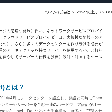
アリオン株式会社
>
Server関連記事
>
OC
ージの急速な発展に伴い、ネットワークサービスプロバイ
、クラウドサービスプロバイダーは、大規模な情報へのア
ために、さらに多くのデータセンターを作り続ける必要が
通のアーキテクチャを持つサーバーを使用するか、比較的
を費やしてサーバーの仕様を独自に設計・計画するケース
ect)とは？
は2011年4月にデータセンターを設立し、開設と同時にOpen
、データセンターやサーバーを含む一連のハードウェア設計がオー
osoft、Intel、Dellなどの大手企業や、台湾の一部現地サ