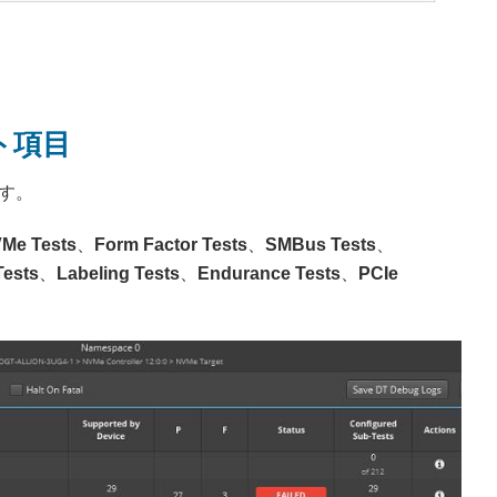
ト項目
す。
Me Tests
、
Form Factor Tests
、
SMBus Tests
、
Tests
、
Labeling Tests
、
Endurance Tests
、
PCIe