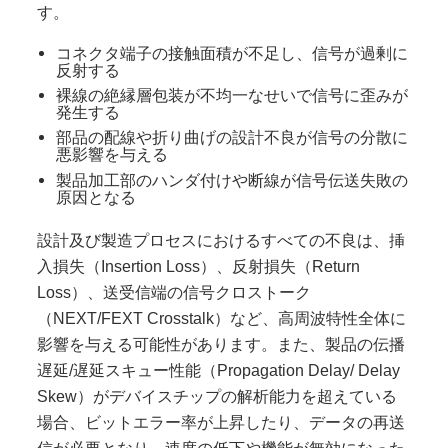
す。
コネクタ端子の接触面積が不足し、信号が過剰に
反射する
裸線の絶縁層包装が不均一なせいで信号に歪みが
発生する
部品の配線や折り曲げの設計不良が信号の分散に
悪影響を与える
製品加工部のハンダ付けや断線が信号伝送失敗の
原因となる
設計及び製造プロセスにおけるすべての不良は、挿
入損失（Insertion Loss）、反射損失（Return
Loss）、送受信端の信号クロストーク
（NEXT/FEXT Crosstalk）など、高周波特性全体に
影響を与える可能性があります。また、製品の伝播
遅延/遅延スキュー性能（Propagation Delay/ Delay
Skew）がデバイスチップの解析能力を超えている
場合、ビットエラー率が上昇したり、データの再送