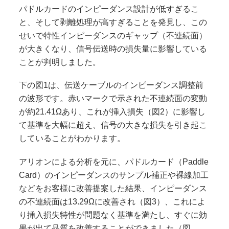
パドルカードのインピーダンス設計が低すぎるこ
と、そして剥離処理が高すぎることを発見し、この
せいで特性インピーダンスのギャップ（不連続面）
が大きくなり、信号伝送時の損失量に影響している
ことが判明しました。
下の図1は、伝送ケーブルのインピーダンス調整前
の波形です。赤いマークで示された不連続面の変動
が約21.41Ωあり、これが挿入損失（図2）に影響し
て基準を大幅に超え、信号の大きな損失を引き起こ
していることがわかります。
アリオンによる分析を元に、パドルカード（Paddle
Card）のインピーダンスのサンプル補正や裸線加工
などをお客様に改善提案した結果、インピーダンス
の不連続面は13.29Ωに改善され（図3）、これによ
り挿入損失特性が問題なく基準を満たし、すぐに効
果が出て品質を改善することができました（図