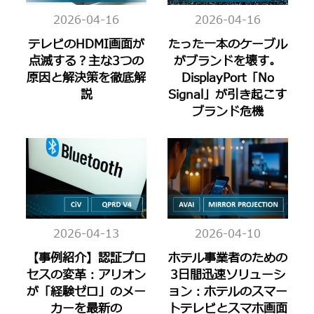
2026-04-16
2026-04-16
テレビのHDMI画面が
たった一本のケーブル
点滅する？主な3つの
がブランドを壊す。
原因と解決策を徹底解
DisplayPort「No
説
Signal」が引き起こす
ブランド危機
2026-04-13
2026-04-10
【事例紹介】認証プロ
ホテル事業者のための
セスの変革：アリオン
3日間迅速ソリューシ
が「経験ゼロ」のメー
ョン：ホテルのスマー
カーを最新の
トテレビとスマホ画面