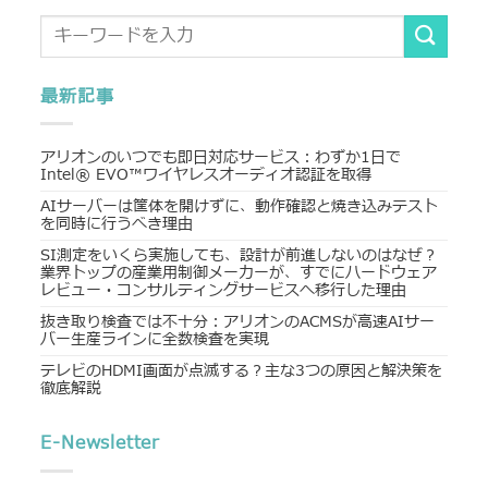
最新記事
アリオンのいつでも即日対応サービス：わずか1日で
Intel® EVO™ワイヤレスオーディオ認証を取得
AIサーバーは筐体を開けずに、動作確認と焼き込みテスト
を同時に行うべき理由
SI測定をいくら実施しても、設計が前進しないのはなぜ？
業界トップの産業用制御メーカーが、すでにハードウェア
レビュー・コンサルティングサービスへ移行した理由
抜き取り検査では不十分：アリオンのACMSが高速AIサー
バー生産ラインに全数検査を実現
テレビのHDMI画面が点滅する？主な3つの原因と解決策を
徹底解説
E-Newsletter