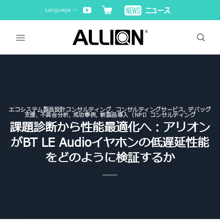
Skip
Language
to
content
エコシステム製品設計コンサルティング
,
コンサルティングサービス
,
デバッグ
支援
,
不具合分析
,
成功事例
,
新製品導入（NPI）コンサルティング
課題診断から性能最適化へ：アリオン
がBT LE Audioイヤホンの低遅延性能
をどのように検証するか