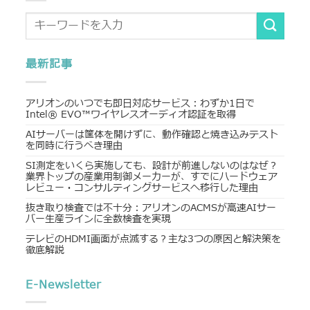
最新記事
アリオンのいつでも即日対応サービス：わずか1日で
Intel® EVO™ワイヤレスオーディオ認証を取得
AIサーバーは筐体を開けずに、動作確認と焼き込みテスト
を同時に行うべき理由
SI測定をいくら実施しても、設計が前進しないのはなぜ？
業界トップの産業用制御メーカーが、すでにハードウェア
レビュー・コンサルティングサービスへ移行した理由
抜き取り検査では不十分：アリオンのACMSが高速AIサー
バー生産ラインに全数検査を実現
テレビのHDMI画面が点滅する？主な3つの原因と解決策を
徹底解説
E-Newsletter