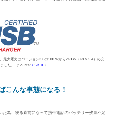
と、最大電力はバージョン3.0の100 Wから240 W（48 V 5 A）の充
USB-IF
した。（Source:
）
ればこんな事態になる！
いた為、寝る直前になって携帯電話のバッテリー残量不足