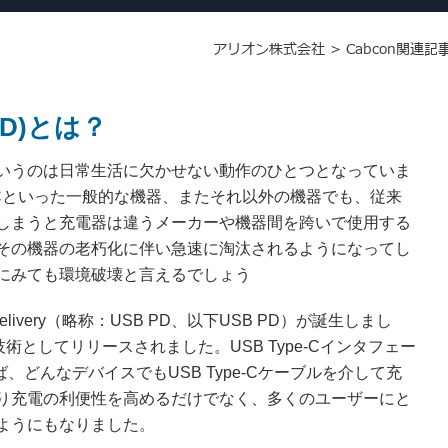
アリオン株式会社
>
Cabcon関連記
B PD)とは？
いうのは日常生活に欠かせない動作のひとつとなっていま
Cといった一般的な機器、またそれ以外の機器でも、従来
しまうと充電器は違うメーカーや機器間を跨いで使用する
その機器の老朽化に伴い急速に淘汰されるようになってし
にみても環境破壊と言えるでしょう
livery（略称：USB PD、以下USB PD）が誕生しまし
準技術としてリリースされました。USB Type-Cインタフェー
、どんなデバイスでもUSB Type-Cケーブルを介して充
り充電の利便性を高めるだけでなく、多くのユーザーにと
ようにもなりました。