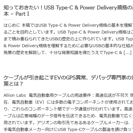
知っておきたい！USB Type-C & Power Delivery規格
本 – Part I
はじめに 本稿ではUSB Type-C & Power Delivery規格の基本を理
ることを目的としています。USB Type-C & Power Delivery規格は
まで積み重ねられてきたUSBの歴史の上に作られています。USB Type
& Power Delivery規格を理解するために必要なUSBの基本的な仕組
発展の歴史を解説して、十分な背景知識を得たうえでType-C & [...]
ケーブルが引き起こすEVのGPS異常、デバッグ専門家の
策とは？
Allion Labs 電気自動車用ケーブルの用途要件：高速伝送が不可欠 
在、電気自動車（EV）には多数の電子コンポーネントが使用されて
り、これらのコンポーネント間でデータ通信が行われています。高速
ーブルは広帯域幅のデータ信号を伝送できるため、電気自動車で広く
用されています。アリオンの取引先であるあるケーブルメーカーは、
手電気自動車メーカー向けにUSB Type-Cケーブルの製造を請け負っ