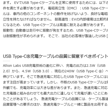
ます。 EVでUSB Type-Cケーブルを正常に使用するためには、以下
件を満たす必要があります。 電磁両立性（EMC）：USB Type-Cケ
ルは、車内の他のコンポーネントの動作を妨げないよう、良好な電磁
立性を持たなければなりません。 耐高温性：EVの内部環境は比較的
になるため、USB Type-Cケーブルは高温に耐える必要があります。
振動性: 自動車は走行中に振動が発生するため、USB Type-Cケーブ
は耐振動性が求められます。 そこで、当社のお客様が製造したUSB [..
USB Type-C®充電ケーブルの品質に留意すべきポイン
Allion Labs USB充電技術の進化に伴い、充電の出力は2.5W（USB
2.0）から、4.5W（USB 3.0）、現在の240W（USB Type-C ®）
伸びています。そこで急速充電に対応したUSB Type-Cケーブルには
ます注目が高まっています。しかし、市販のUSB Type-Cケーブルは
外観でも、充電効率には大きな差があります。また、急速充電に対応
た充電器と組み合わせても最大出力に達しなくて充電が遅いことにあ
たことがあるでしょう。 急速充電ケーブルの品質には、ケーブル製
品質管理への要求のほか、急速充電ケーブルと一緒に製品を出荷する