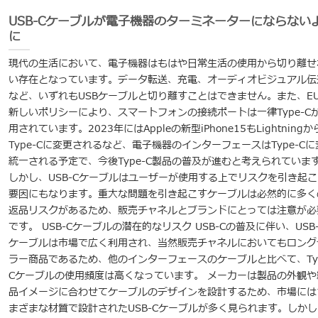
USB-Cケーブルが電子機器のターミネーターにならない
に
現代の生活において、電子機器はもはや日常生活の使用から切り離せ
い存在となっています。データ転送、充電、オーディオビジュアル伝
など、いずれもUSBケーブルと切り離すことはできません。また、E
新しいポリシーにより、スマートフォンの接続ポートは一律Type-C
用されています。2023年にはAppleの新型iPhone15もLightningか
Type-Cに変更されるなど、電子機器のインターフェースはType-Cに
統一される予定で、今後Type-C製品の普及が進むと考えられていま
しかし、USB-Cケーブルはユーザーが使用する上でリスクを引き起こ
要因にもなります。重大な問題を引き起こすケーブルは必然的に多く
返品リスクがあるため、販売チャネルとブランドにとっては注意が必
です。 USB-Cケーブルの潜在的なリスク USB-Cの普及に伴い、USB-
ケーブルは市場で広く利用され、当然販売チャネルにおいてもロング
ラー商品であるため、他のインターフェースのケーブルと比べて、Typ
Cケーブルの使用頻度は高くなっています。 メーカーは製品の外観や
品イメージに合わせてケーブルのデザインを設計するため、市場には
まざまな材質で設計されたUSB-Cケーブルが多く見られます。しかし