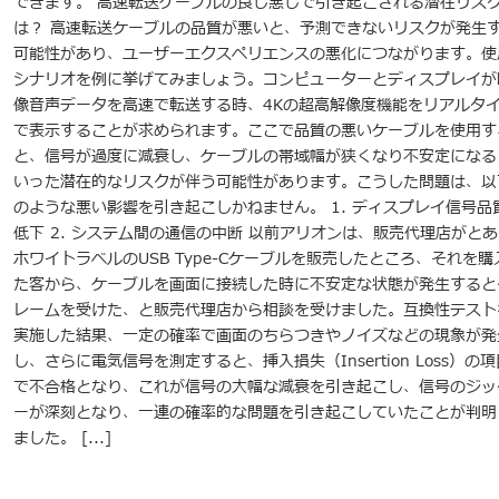
できます。 高速転送ケーブルの良し悪しで引き起こされる潜在リス
は？ 高速転送ケーブルの品質が悪いと、予測できないリスクが発生
可能性があり、ユーザーエクスペリエンスの悪化につながります。使
シナリオを例に挙げてみましょう。コンピューターとディスプレイが
像音声データを高速で転送する時、4Kの超高解像度機能をリアルタ
で表示することが求められます。ここで品質の悪いケーブルを使用す
と、信号が過度に減衰し、ケーブルの帯域幅が狭くなり不安定になる
いった潜在的なリスクが伴う可能性があります。こうした問題は、以
のような悪い影響を引き起こしかねません。 1. ディスプレイ信号品
低下 2. システム間の通信の中断 以前アリオンは、販売代理店がとあ
ホワイトラベルのUSB Type-Cケーブルを販売したところ、それを購
た客から、ケーブルを画面に接続した時に不安定な状態が発生すると
レームを受けた、と販売代理店から相談を受けました。互換性テスト
実施した結果、一定の確率で画面のちらつきやノイズなどの現象が発
し、さらに電気信号を測定すると、挿入損失（Insertion Loss）の項
で不合格となり、これが信号の大幅な減衰を引き起こし、信号のジッ
ーが深刻となり、一連の確率的な問題を引き起こしていたことが判明
ました。 [...]