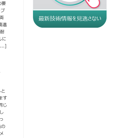
の要
ーブ
両
高温
 耐
ルに
.]
ト
へと
ます
同じ
し
っ
造の
メ