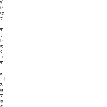
が
が
の設
グ
、
す
う。
ト
続
く
ロ
す
を
リオ
ス
測
す
様
豊