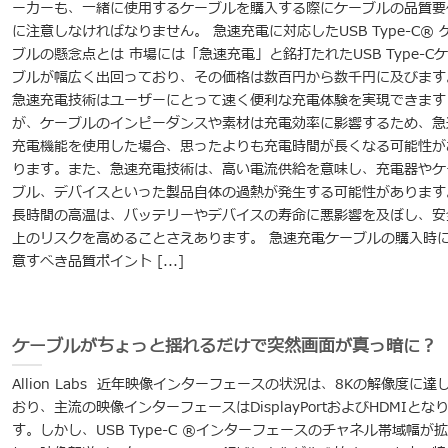
ーカーも、一緒に使用するケーブルを購入する際にケーブルの品質要
に注意しなければなりません。 急速充電に対応したUSB Type-C® 
ブルの懸念点とは 市場には「急速充電」と銘打たれたUSB Type-C
ブルが幅広く出回っており、その価格は数百円から数千円に及びます
急速充電技術はユーザーにとって速く便利な充電体験を実現できます
が、ケーブルのインピーダンスや素材は充電効率に影響するため、急
充電機能を使用した場合、思ったよりも充電時間が長くなる可能性が
ります。また、急速充電技術は、高い電流供給を意味し、充電器やケ
ブル、デバイスといった製品自体の過熱が発生する可能性があります
長時間の高温は、バッテリーやデバイスの寿命に悪影響を及ぼし、安
上のリスクを高めることさえあります。 急速充電ケーブルの購入時
意すべき品質ポイント [...]
ケーブルがちょっと揺れるだけで突然画面が真っ暗に？
Allion Labs 近年映像インターフェースの状況は、8Kの解像度に達
おり、主流の映像インターフェースはDisplayPortおよびHDMIとな
す。しかし、USB Type-C ®インターフェースのチャネル帯域幅が