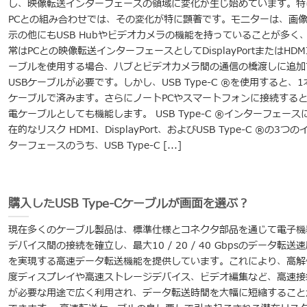
し、映像転送インターフェースの領域に変化が生じ始めています。特
PCとの組み合わせでは、その変化が特に顕著です。モニターは、画
示の他にもUSB Hubやビデオカメラの機能を持っていることが多く
常はPCとの映像転送インターフェースとしてDisplayPortまたはHDM
ーブルを使用する場合、ハブとビデオカメラ間の通信の橋渡しに追加
USBケーブルが必要です。しかし、USB Type-C ®を使用すると、1
ケーブルで済みます。さらにノートPCやスマートフォンに接続する
電ケーブルとしても機能します。 USB Type-C ®インターフェース
在的なリスク HDMI、DisplayPort、およびUSB Type-C ®の3つの
ターフェースのうち、USB Type-C [...]
購入したUSB Type-Cケーブルが画面を選ぶ？
現在多くのケーブル製品は、標準仕様とコネクタ部品を通じて電子機
デバイス間の接続を確立し、最大10 / 20 / 40 Gbpsのデータ転送
を実現する高速データ転送機能を提供しています。これにより、高解
度ディスプレイや高速ストレージデバイス、ビデオ編集など、高速接
が必要な用途で広く利用され、データ転送時間を大幅に短縮すること