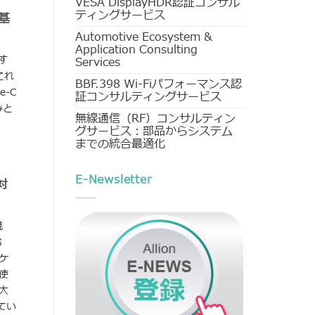
VESA DisplayHDR認証コンサル
ティングサービス
の基
Automotive Ecosystem &
Application Consulting
解す
Services
これ
BBF.398 Wi-Fiパフォーマンス認
-C
証コンサルティングサービス
みと
無線通信（RF）コンサルティン
グサービス：部品からシステム
までの統合最適化
E-Newsletter
対
現
お
ケ
使
大
てい