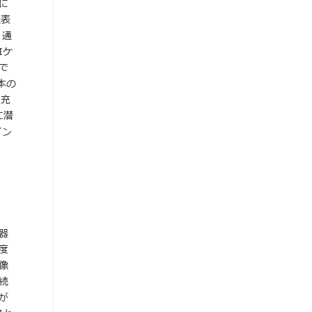
に
像表
、通
Iケ
で
本の
と充
に潜
イン
器
速度
像
続
が