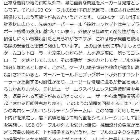
正常な機能や電力供給以外で、最も重要な問題をメーカーは見落とし
ちです。それはUSB-Cケーブルの設計不良が原因で、接続された製品
損傷してしまう可能性があるということです。 USB-Cケーブルはそ
計素材に応じて、先端のオーバーモールド設計コンセプトは主にプラ
ポート機構の強度に基づいています。外観からは頑丈で耐久性が高く
損傷しにくい機構設計だと見られがちですが、これは電子機器を使用
る際の安全性と密接に関係しています。 上の画像を例に挙げましょ
ゲームコントローラーを充電しながらゲームを遊ぶ際に、誤ってコン
ローラーを落としてしまい、その衝撃が一定の力としてケーブルの接
部分に加わるとします。この時、ケーブル端子部分の強度が過度に高
設計されていると、オーバーモールドとプラグポートが外れずコント
ーラーが損傷する可能性があり、ユーザーは修理に送るか新品を購入
るしかありません。これはユーザーエクスペリエンスに直接影響を与
え、返品される可能性があるだけでなく、ユーザーから集団賠償請求
起こされる可能性もあります。 このような問題を回避するには？ ア
ンの専門ケーブルコンサルティングチームは、この問題に対応したテ
ト内容を策定し、落下試験を通じて軸荷重をシミュレーションして計
を実施し、USB-Cケーブルが外力を受けた時に、機構設計の強度が高
ぎて製品の接続ポートが損傷するかどうか、ケーブルのコネクタも同
の損傷があるかを検証することができます。アリオンは長年にわたる