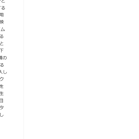
クと
する
用
映
イム
る
と
下
質の
る
入し
ク
を
生
目
タ
し