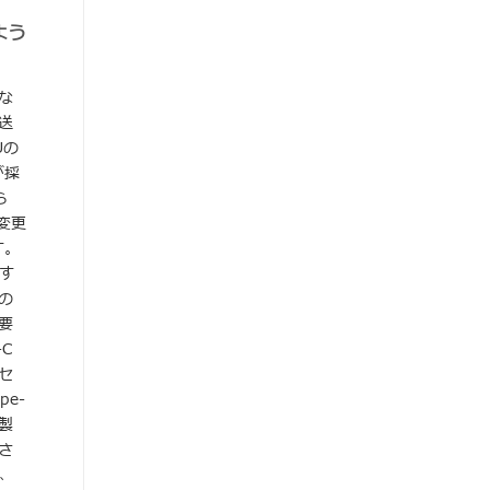
よう
な
送
Uの
が採
ら
変更
す。
す
の
要
C
セ
e-
製
さ
、