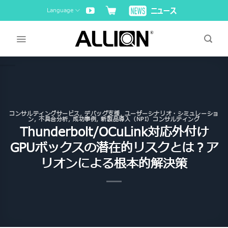
Skip
Language
to
content
コンサルティングサービス
,
デバッグ支援
,
ユーザーシナリオ・シミュレーショ
ン
,
不具合分析
,
成功事例
,
新製品導入（NPI）コンサルティング
Thunderbolt/OCuLink対応外付け
GPUボックスの潜在的リスクとは？ア
リオンによる根本的解決策