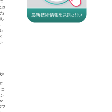
に
で現
が2
用し
、
し
く
ン
うか
いて
 コ
コン
e-
タブ