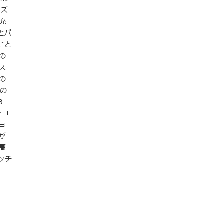
ーズ
充
とパ
こと
の
ス
の
その
B
トコ
ョ
が
高
ッチ