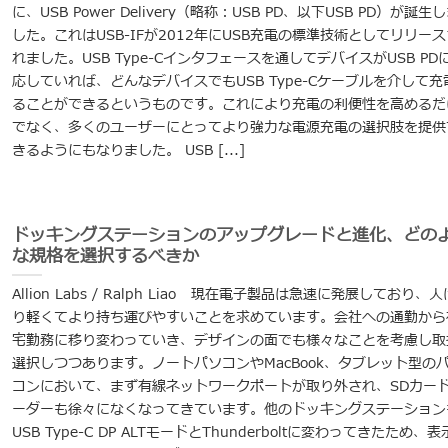
に、USB Power Delivery（略称：USB PD、以下USB PD）が誕生
した。これはUSB-IFが2012年にUSB充電の標準技術としてリリース
れました。USB Type-Cインタフェースを通してデバイスがUSB PD
応していれば、どんなデバイスでもUSB Type-Cケーブルを介して充
ることができるというものです。これにより充電の利便性を高めるだ
でなく、多くのユーザーにとってより強力な電源充電の選択肢を提供
きるようにもなりました。 USB [...]
ドッキングステーションのアップグレードと進化、どの
な規格を選択するべきか
Allion Labs / Ralph Liao 現在電子製品は急速に発展しており、
り軽くてより持ち運びやすいことを求めています。会社への通勤から
宅勤務に移り変わっていき、デザインの面でも様々なことを考慮し取
選択しつつあります。ノートパソコンやMacBook、タブレット型の
コンにおいて、まず有線ネットワークポートが取り外され、SDカー
ーダーも徐々になくなってきています。他のドッキングステーション
USB Type-C DP ALTモードとThunderboltに変わってきたため、