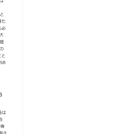
は
と
持た
も必
大
庭
の
こと
SB
B
品は
合
今後
測さ