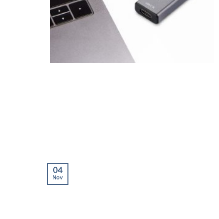
04
Nov