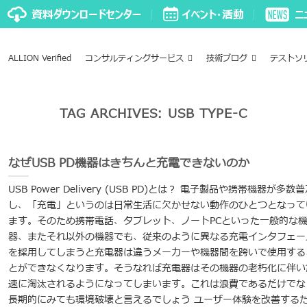
ALLION Verified
コンサルティングサービス
技術ブログ
テストソ
TAG ARCHIVES:
USB TYPE-C
なぜUSB PD機器はきちんと充電できないのか
USB Power Delivery (USB PD)とは？ 電子製品や携帯機器が多数
し、「充電」というのは日常生活に欠かせない動作のひとつとなって
ます。そのため携帯電話、タブレット、ノートPCといった一般的な
器、またそれ以外の機器でも、従来のように異なる充電インタフェー
を採用してしまうと充電器は違うメーカーや機器間を跨いで使用する
とができなくなります。そうなれば充電器はその機器の老朽化に伴い
速に淘汰されるようになってしまいます。これは浪費であるだけでな
長期的にみても環境破壊と言えるでしょう ユーザー体験を改善する