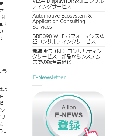
VESA DisplayHDR認証コンサル
しま
ティングサービス
さ
Automotive Ecosystem &
に対
Application Consulting
電す
Services
け
BBF.398 Wi-Fiパフォーマンス認
で
証コンサルティングサービス
無線通信（RF）コンサルティン
グサービス：部品からシステム
までの統合最適化
よう
E-Newsletter
人はよ
在
捨
パソ
ドリ
も
表示に