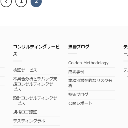
1
2
コンサルティングサービ
技術ブログ
テ
ス
ー
Golden Methodology
検証サービス
テ
成功事例
ー
不具合分析とデバッグ支
業種別潜在的なリスク分
援コンサルティングサー
析
ビス
技術ブログ
設計コンサルティングサ
ービス
公開レポート
規格ロゴ認証
テスティングラボ