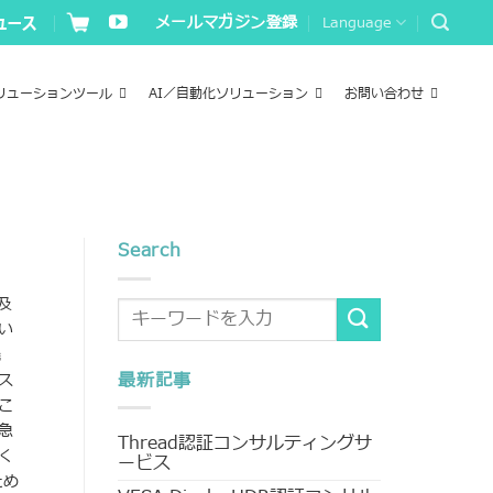
メールマガジン登録
Language
リューションツール
AI／自動化ソリューション
お問い合わせ
Search
普及
い
機
最新記事
ス
こ
急
Thread認証コンサルティングサ
く
ービス
ため