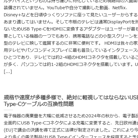
ルデバイスというものは持ち運びに特化しているため視聴用の大画面
装備されていません。YouTubeや自分で撮影した動画、Netflix、
Disney+などを日頃ゆっくりソファに座って見たいユーザーからする
あまり適してはいません。そして市販のテレビは通常DisplayPortを
ないためUSB Type-CをHDMIに変換するアダプターはユーザーが最
要としている機器の一つでもあり、携帯電話などの小型スクリーンを
型のテレビに映して鑑賞するのに非常に便利です。 HDMIは我々の家
用テレビやパソコンディスプレイに最も普及しているインタフェース
ひとつであり、テレビでは約2-4組のHDMIコネクタを搭載している
が多く、パソコンでは約1-2組のHDMIコネクタを搭載しています。U
[...]
規格や速度が多種多様で、絶対に軽視してはならないUS
Type-Cケーブルの互換性問題
電子機器の廃棄量を大幅に低減させるため2024年の秋から、電子製
全面的にUSB Type-Cコネクタによる充電に変更すると、先日欧州連
(EU)で議会の決議を得て正式に法律が制定されました。これにより
より多くの電子製品はUSB Type-Cインターフェースを採用すると予