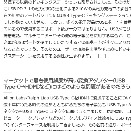
関連する以前のドッキングステーションも削除されました。そのほか
もUSB PD 3.1の電力供給の進化による240Wの高電力充電での影響
在の新型のノートパソコンにはUSB Type-Cドッキングステーション
つしか残っていません。 しかし、多くの電子製品はUSBポートを使
ているので使用するにはポート数が十分ではありません。USBメモリ
携帯電話、マルチモニターやその他の電子製品を使用する場合や、も
充電がUSBポートを使用していたりするとUSBポートがすぐに足りな
なることでしょう。そのためユーザーは接続数を増やすためにドッキ
グステーションを使用する必要性が生まれます。 [...]
マーケットで最も使用頻度が高い変換アダプター(USB
Type-C→HDMIなど)にはどのような問題があるのだろ
Allion Labs/Ralph Liao USB Type-CをHDMIに変換することにつ
数十年にわたる時代の進歩とともに私たちの電子製品も USB Type-A
ネクタからUSB TYpe-C コネクタに進化してきました。携帯電話、
ピューター、タブレットなどのポータブルデバイスは徐々に USB Typ
Cのインターフェースを利用してきましたが、その名前の通り、ポー