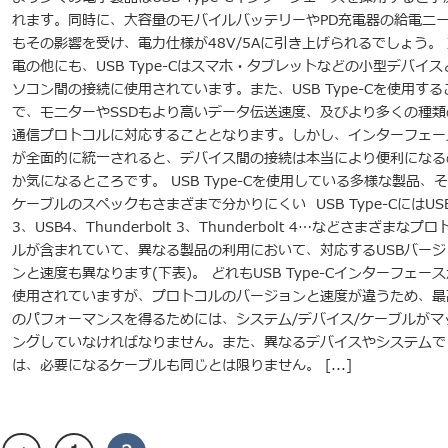
れます。同時に、大容量のモバイルバッテリーやPD充電器の給電ニ
もその影響を受け、電力仕様が48V/5Aに引き上げられるでしょう。 
電の他にも、USB Type-Cはスマホ・タブレットなどの小型デバイス
ソコン間の接続に使用されています。また、USB Type-Cを使用する
で、モニターやSSDもより高いデータ伝送速度、及びより多くの種類
通信プロトコルに対応することとなります。しかし、インターフェー
が全面的に統一されると、デバイス間の接続は本当により便利になる
か気になるところです。 USB Type-Cを使用している多様な製品、
ケーブルのスペックもさまざまで分かりにくい USB Type-CにはUS
3、USB4、Thunderbolt 3、Thunderbolt 4…などさまざまなプロ
ルが含まれていて、異なる製品の利用において、対応するUSBバージ
ンと速度も異なります(下表)。 どれもUSB Type-Cインターフェース
使用されていますが、プロトコルのバージョンと速度が違うため、最
のパフォーマンスを得るためには、システム/デバイス/ケーブルがマ
ングしていなければなりません。また、異なるデバイスやシステムで
は、必要になるケーブルも同じとは限りません。 [...]