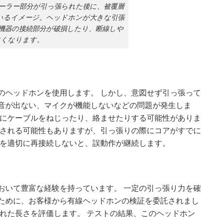
ーラー部分が引っ張られた後に、被覆層
いるイメージ。ヘッドホンが大きな引張
機器の接続部分が破損したり、断線しや
すくなります。
のヘッドホンを使用します。 しかし、意図せず引っ張って
音が出ない、マイクが機能しないなどの問題が発生しま
めにケーブルをねじったり、絡ませたりする可能性がありま
決される可能性もありますが、引っ張りの際にコアがすでに
品を適切に再接続しないと、誤動作が継続します。
おいて豊富な経験を持っています。 一定の引っ張り力を確
ために、お客様から有線ヘッドホンの検証を委託されまし
された長さを評価します。 テストの結果、このヘッドホン