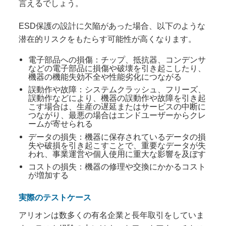
言えるでしょう。
ESD保護の設計に欠陥があった場合、以下のような
潜在的リスクをもたらす可能性が高くなります。
電子部品への損傷：チップ、抵抗器、コンデンサ
などの電子部品に損傷や破壊を引き起こしたり、
機器の機能失効不全や性能劣化につながる
誤動作や故障：システムクラッシュ、フリーズ、
誤動作などにより、機器の誤動作や故障を引き起
こす場合は、生産の遅延またはサービスの中断に
つながり、最悪の場合はエンドユーザーからクレ
ームが寄せられる
データの損失：機器に保存されているデータの損
失や破損を引き起こすことで、重要なデータが失
われ、事業運営や個人使用に重大な影響を及ぼす
コストの損失：機器の修理や交換にかかるコスト
が増加する
実際のテストケース
アリオンは数多くの有名企業と長年取引をしていま