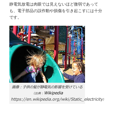
静電気放電は肉眼では見えないほど微弱であって
も、電子部品の誤作動や損傷を引き起こすには十分
です。
画像：子供の髪が静電気の影響を受けている
Wikipedia
（出典：
https://en.wikipedia.org/wiki/Static_electricity
）