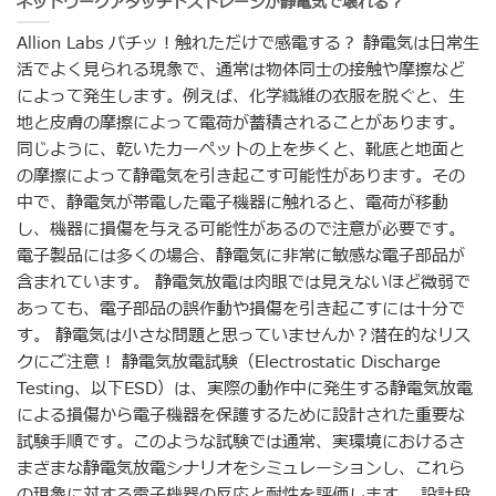
ネットワークアタッチドストレージが静電気で壊れる？
Allion Labs バチッ！触れただけで感電する？ 静電気は日常生
活でよく見られる現象で、通常は物体同士の接触や摩擦など
によって発生します。例えば、化学繊維の衣服を脱ぐと、生
地と皮膚の摩擦によって電荷が蓄積されることがあります。
同じように、乾いたカーペットの上を歩くと、靴底と地面と
の摩擦によって静電気を引き起こす可能性があります。その
中で、静電気が帯電した電子機器に触れると、電荷が移動
し、機器に損傷を与える可能性があるので注意が必要です。
電子製品には多くの場合、静電気に非常に敏感な電子部品が
含まれています。 静電気放電は肉眼では見えないほど微弱で
あっても、電子部品の誤作動や損傷を引き起こすには十分で
す。 静電気は小さな問題と思っていませんか？潜在的なリス
クにご注意！ 静電気放電試験（Electrostatic Discharge
Testing、以下ESD）は、実際の動作中に発生する静電気放電
による損傷から電子機器を保護するために設計された重要な
試験手順です。このような試験では通常、実環境におけるさ
まざまな静電気放電シナリオをシミュレーションし、これら
の現象に対する電子機器の反応と耐性を評価します。 設計段