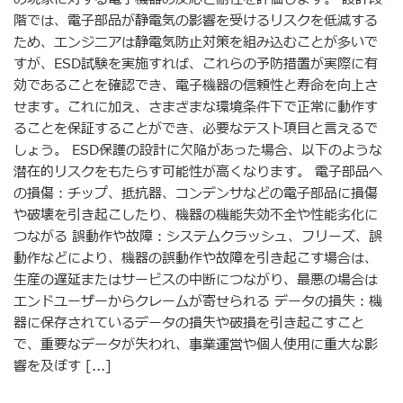
階では、電子部品が静電気の影響を受けるリスクを低減する
ため、エンジニアは静電気防止対策を組み込むことが多いで
すが、ESD試験を実施すれば、これらの予防措置が実際に有
効であることを確認でき、電子機器の信頼性と寿命を向上さ
せます。これに加え、さまざまな環境条件下で正常に動作す
ることを保証することができ、必要なテスト項目と言えるで
しょう。 ESD保護の設計に欠陥があった場合、以下のような
潜在的リスクをもたらす可能性が高くなります。 電子部品へ
の損傷：チップ、抵抗器、コンデンサなどの電子部品に損傷
や破壊を引き起こしたり、機器の機能失効不全や性能劣化に
つながる 誤動作や故障：システムクラッシュ、フリーズ、誤
動作などにより、機器の誤動作や故障を引き起こす場合は、
生産の遅延またはサービスの中断につながり、最悪の場合は
エンドユーザーからクレームが寄せられる データの損失：機
器に保存されているデータの損失や破損を引き起こすこと
で、重要なデータが失われ、事業運営や個人使用に重大な影
響を及ぼす [...]