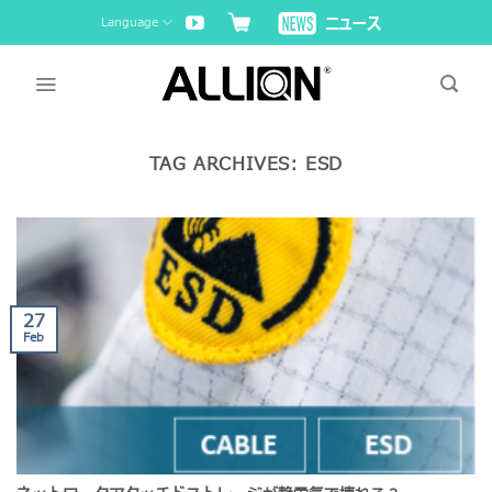
Skip
Language
to
content
TAG ARCHIVES:
ESD
27
Feb