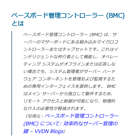
ベースボード管理コントローラー (BMC)
とは
ベースボード管理コントローラー (BMC) は、サ
ーバーのマザーボードにある組み込みマイクロコ
ントローラーまたはチップセットです。これはイ
ンテリジェントな仲介者として機能し、オペレー
ティング システムがオフラインまたは応答しな
い場合でも、システム管理者がサーバー ハード
ウェア コンポーネントを管理および監視するた
めの専用インターフェイスを提供します。 BMC
はメイン サーバーから独立して動作するため、
リモート アクセスと制御が可能になり、物理的
な介入の必要性が軽減されます。
ベースボード管理コントローラー
（引用元：
(BMC) について: 効率的なサーバー管理の
鍵 – VVDN Blogs
）