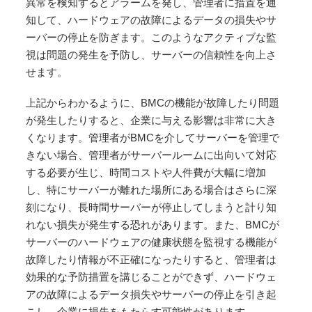
異常を検知するとアラームを発し、管理者に措置を通
知して、ハードウェアの故障によるデータの損失やサ
ーバーの停止を防ぎます。このようなアクティブな監
視は問題の発生を予防し、サーバーの信頼性を向上さ
せます。
上記からわかるように、BMCの機能が故障したり問題
が発生したりすると、企業に与える影響は非常に大き
くなります。管理者がBMCを介してサーバーを管理で
きない場合、管理者がサーバールームに出向いて対応
する必要が生じ、時間コストや人件費が大幅に増加
し、特にサーバーが離れた場所にある場合はさらに深
刻になり、長時間サーバーが停止してしまうと計り知
れない損失が発生する恐れがあります。また、BMCが
サーバーのハードウェアの健康状態を監視する機能が
故障したり情報が不正確になったりすると、管理者は
効果的な予防措置を講じることができず、ハードウェ
アの故障によるデータ損失やサーバーの停止を引き起
こし、企業に損失をもたらす可能性があります。