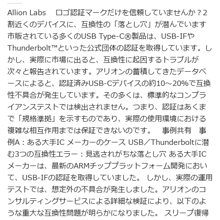
Allion Labs ロゴ認証マークだけを信頼していませんか？2
割近くのデバイスに、互換性の「落とし穴」が潜んでいます
市販されている多くのUSB Type-C®製品は、USB-IFや
Thunderbolt™といった公式団体の認証を取得しています。し
かし、実際に市場に出ると、互換性に起因するトラブルが
次々と報告されています。アリオンの蓄積してきたデータベ
ースによると、認証済みUSB-Cデバイスの約10〜20％で互換
性不具合が発生しています。その多くは、標準的なコンプラ
イアンステストでは検出されません。つまり、認証はあくま
で「規格準拠」を示すものであり、実際の使用環境における
複雑な相互作用までは保証できないのです。 事例共有 事
例A：ある大手IC メーカーのケース USB／Thunderboltに潜
む3つの互換性エラー：見逃されがちな落とし穴 ある大手IC
メーカーは、最新のARMチッププラットフォーム開発におい
て、USB-IFの認証を取得していました。 しかし、実際の運用
テストでは、想定外の不具合が発生しました。アリオンのコ
ンサルティングサービスによる詳細な検証により、以下のよ
うな重大な互換性問題が明らかになりました。 スリープ復帰