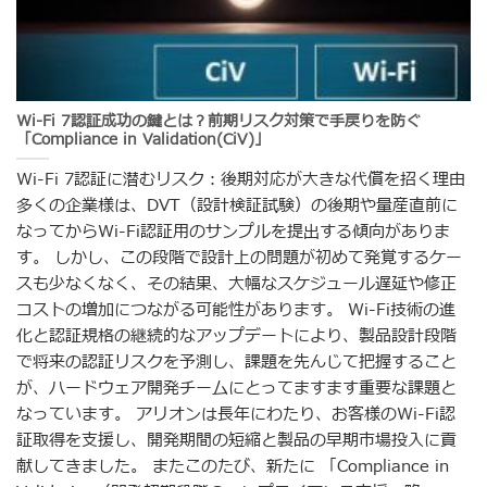
Wi-Fi 7認証成功の鍵とは？前期リスク対策で手戻りを防ぐ
「Compliance in Validation(CiV)」
Wi-Fi 7認証に潜むリスク：後期対応が大きな代償を招く理由
多くの企業様は、DVT（設計検証試験）の後期や量産直前に
なってからWi-Fi認証用のサンプルを提出する傾向がありま
す。 しかし、この段階で設計上の問題が初めて発覚するケー
スも少なくなく、その結果、大幅なスケジュール遅延や修正
コストの増加につながる可能性があります。 Wi-Fi技術の進
化と認証規格の継続的なアップデートにより、製品設計段階
で将来の認証リスクを予測し、課題を先んじて把握すること
が、ハードウェア開発チームにとってますます重要な課題と
なっています。 アリオンは長年にわたり、お客様のWi-Fi認
証取得を支援し、開発期間の短縮と製品の早期市場投入に貢
献してきました。 またこのたび、新たに 「Compliance in