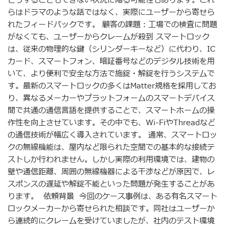
どうすることもできない状況に陥る可能性もあります。これ
らはドラマのような話ではなく、実際にユーザーから寄せら
れたフィードバックです。 顧客の課題：工場での検査に問題
がなくても、ユーザーからクレームが殺到 スマートロック
は、従来の物理的な鍵（シリンダーキーなど）に代わり、IC
カード、スマートフォン、暗証番号などのデジタル技術を用
いて、より便利で安全な方法で施錠・解錠を行うシステムで
す。最新のスマートロックの多くはMatter規格を採用してお
り、異なるメーカーやプラットフォームのスマートデバイス
間で共通の通信言語を提供することで、スマートホームの操
作性を向上させています。その中でも、Wi-FiやThreadなど
の通信技術が幅広く導入されています。 通常、スマートロッ
クの無線機能は、屋内など限られた空間での基本的な接続テ
ストしか行われません。しかし実際の利用環境では、建物の
壁や通信距離、周囲の無線機器による干渉などが原因で、レ
スポンスの遅延や解錠不能といった問題が発生することがあ
ります。 依頼背景 今回のケース事例は、ある有名スマート
ロックメーカーから寄せられた相談です。同社はユーザーか
ら連続的にクレームを受けていましたが、社内のテスト環境