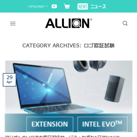
Skip
Language
to
content
CATEGORY ARCHIVES:
ロゴ認証試験
29
Apr