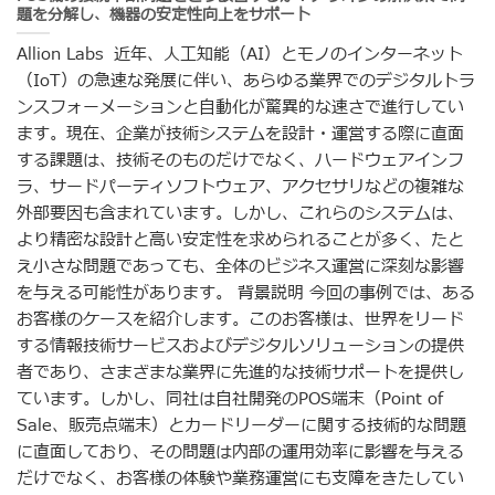
題を分解し、機器の安定性向上をサポート
Allion Labs 近年、人工知能（AI）とモノのインターネット
（IoT）の急速な発展に伴い、あらゆる業界でのデジタルトラ
ンスフォーメーションと自動化が驚異的な速さで進行してい
ます。現在、企業が技術システムを設計・運営する際に直面
する課題は、技術そのものだけでなく、ハードウェアインフ
ラ、サードパーティソフトウェア、アクセサリなどの複雑な
外部要因も含まれています。しかし、これらのシステムは、
より精密な設計と高い安定性を求められることが多く、たと
え小さな問題であっても、全体のビジネス運営に深刻な影響
を与える可能性があります。 背景説明 今回の事例では、ある
お客様のケースを紹介します。このお客様は、世界をリード
する情報技術サービスおよびデジタルソリューションの提供
者であり、さまざまな業界に先進的な技術サポートを提供し
ています。しかし、同社は自社開発のPOS端末（Point of
Sale、販売点端末）とカードリーダーに関する技術的な問題
に直面しており、その問題は内部の運用効率に影響を与える
だけでなく、お客様の体験や業務運営にも支障をきたしてい