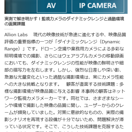
実測で解き明かす！監視カメラのダイナミックレンジと過酷環境
の画質課題
Allion Labs 現代の映像技術が急速に進化する中、映像品質
評価の重要指標の一つが「ダイナミックレンジ（Dynamic
Range）」です。ドローン空撮や業務用カメラによる多彩な
照明環境での撮影、さらにはウェアラブルカメラの移動録画
においても、ダイナミックレンジの性能が映像の鮮明さや細
部の描写力を左右します。しかし、強烈な日差しや深い影、
急激な光量変化といった過酷な撮影環境は、常にカメラ性能
への大きな挑戦となります。 顧客が直面する技術課題：多
様な撮影環境が映像品質に与える影響 本事例の顧客はネット
ワーク監視カメラメーカーです。同社では、さまざまなシー
ンや環境で撮影した映像の品質に関し、ユーザーからのクレ
ームが頻発していました。対策に意欲的なものの、実際の撮
影シナリオを再現する設備が十分でないため、問題解決が滞
っている状況です。そこで、こうした技術課題を克服するた