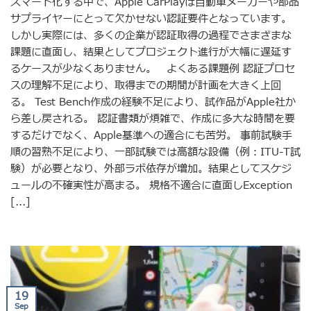
スマート化する中で、Apple CarPlayは自動車メーカーや部品
サプライヤーにとって欠かせない認証要件となっています。
しかし実際には、多くの企業が認証取得の過程でさまざまな
課題に直面し、結果としてプロジェクト進行が大幅に遅延す
るケースが少なくありません。 よくある課題例 認証プロセ
スの理解不足により、取得までの期間が計画を大きく上回
る。 Test Bench作成の経験不足により、試作品がApple社か
ら差し戻される。 認証書類が煩雑で、作成に多大な時間を要
するだけでなく、Apple基準への適合にも苦労。 事前試験手
順の習熟不足により、一部試験では高額な設備（例：ITU-T試
験）が必要となり、外部ラボ依存が増加。結果としてスケジ
ュールの不確実性が高まる。 規格不適合に直面しException
[...]
19
Sep