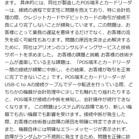
ます。 具体的には、同社が製造したPOS端末とカードリーダ
ーは、接続の過程で安定性に問題を抱えており、特に会計処
理の際、クレジットカードやデビットカードの取引が接続不
良により完了しないことが頻発しています。この問題は、お
客様にとって業務の遅延を意味するだけでなく、お客様の流
失を招く可能性もあります。問題の原因を突き止め解決する
ために、同社はアリオンのコンサルティングサービスと技術
サポートを求めました。 お客様の課題と挑戦 お客様の技術チ
ームが直面している主な課題は、「POS端末とカードリーダ
ー間の接続が頻繁に中断し、その結果、お客様が取引を正常
に完了できないこと」です。POS端末とカードリーダーが
USB-C to Aの接続ケーブルでデータ転送を行っている際、ど
ちらかの機器が会計処理中に少しでも触れたり揺れたりする
と、POS端末が接続の中断を検知し、会計操作が続行できな
くなります。 この問題はシステム的な故障であり、新しい機
器でも古い機器でも影響を受けます。接続中断が発生した
際、お客様の技術者は故障の原因を明確に特定できません。
また、機器自体には明確なエラーメッセージが表示されず、
故障がランダムかつ不規則に発生するため、問題を正確に診