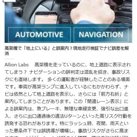
高架橋で「地上にいる」と誤案内？現地走行検証でナビ誤差を解
消
Allion Labs 高架橋を走っているのに、地上道路に表示され
てしまう？ ナビゲーションの誤判定は混乱を招き、事故リス
クにも直結します。 多くの運転者が経験したことのある場面
です。車両が高架ランプに進入しているにもかかわらず、ナ
ビは依然として地上道路を表示し、さらには「前方右折」と
案内してしまうことがあります。この「間違レーン表示」に
よる誤案内は、急ブレーキ、無理な車線変更、強引な出口進
入、さらに出口通過後の違法Uターンといった高リスク行動を
誘発する恐れがあります。特にラッシュ時、夜間、雨天とい
った悪条件下では誤誘導が増幅し、事故リスクがさらに高ま