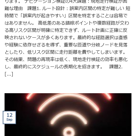
ります。 ナビゲーション検証の4大課題：現地走行検証が困
難な理由 課題1. ルート設計：誤案内区間の特定が難しい 短
時間で「誤案内が起きやすい」区間を特定することは容易で
はありません。 高低差のある錯綜ポイントや複数経路が交わ
る高リスク区間が明確に特定できず、ルート計画に正確に反
映されないケースが多くあります。最終的な経路選択は直感
や経験に依存せざるを得ず、重要な匝道や分岐ノードを見落
としたり、低リスク区間に走行距離を費やしてしまいます。
その結果、問題の再現率は低く、現地走行検証の効率も悪化
し、最終的にスケジュールの長期化を招きます。 課題2.
[...]
12
Sep