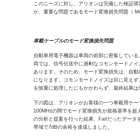
このニーズに対し、アリオンは完備した検証環
か、重要な問題であるモード変換損失問題（ Mode C
車載ケーブルのモード変換損失問題
自動車用電子機器は車両の前部に密集している
両では、信号伝送中に過剰なコモンモードノイ
あります。そのため、モード変換損失は、自動
になります。コモンモードノイズは目に見えず
を慎重に処理したにもかかわらず、最終結果は
下の図は、アリオンがお客様の一つ車載用ケーブ
100MHzの間でモード変換損失が規格基準を超
の分析と提案を行った結果、Failだったデー
帯域で7dBの余裕を達成しました。