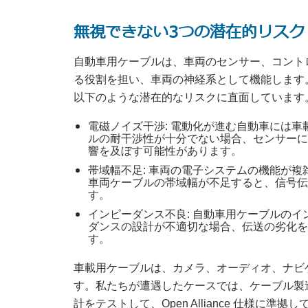
無視できない3つの潜在的リスク
自動車用ケーブルは、車両のセンサー、コント
る役割を担い、車両の神経系として機能します
以下のような潜在的なリスクに直面しています
電磁ノイズ干渉: 電動化が進む自動車には
ルの耐干渉性が十分でない場合、センサーに
響を及ぼす可能性があります。
帯域幅不足: 車両の電子システムの機能が
車両ケーブルの帯域幅が不足すると、信号伝
す。
インピーダンス不良: 自動車用ケーブルの
ダンスの設計が不適切な場合、伝送の劣化を
す。
車載用ケーブルは、カメラ、オーディオ、ナビ
す。私たちが遭遇したケースでは、ケーブル製
計をテストして、Open Alliance 仕様