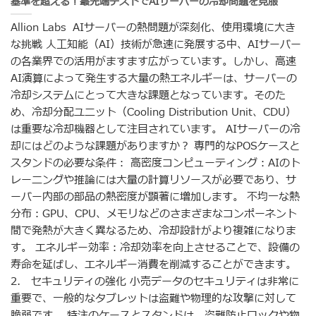
基準を超える！最先端テストでAIサーバーの冷却問題を克服
Allion Labs AIサーバーの熱問題が深刻化、使用環境に大き
な挑戦 人工知能（AI）技術が急速に発展する中、AIサーバー
の各業界での活用がますます広がっています。しかし、高速
AI演算によって発生する大量の熱エネルギーは、サーバーの
冷却システムにとって大きな課題となっています。そのた
め、冷却分配ユニット（Cooling Distribution Unit、CDU）
は重要な冷却機器として注目されています。 AIサーバーの冷
却にはどのような課題がありますか？ 専門的なPOSケースと
スタンドの必要な条件： 高密度コンピューティング：AIのト
レーニングや推論には大量の計算リソースが必要であり、サ
ーバー内部の部品の熱密度が顕著に増加します。 不均一な熱
分布：GPU、CPU、メモリなどのさまざまなコンポーネント
間で発熱が大きく異なるため、冷却設計がより複雑になりま
す。 エネルギー効率：冷却効率を向上させることで、設備の
寿命を延ばし、エネルギー消費を削減することができます。
2. セキュリティの強化 小売データのセキュリティは非常に
重要で、一般的なタブレットは盗難や物理的な攻撃に対して
脆弱です。 特注のケースとスタンドは、盗難防止ロックや物