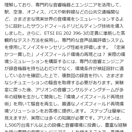
理解しており、専門的な音響機器とエンジニアを活用して、
駅、空港、オフィス、バスや新幹線などの公共交通機関な
ど、さまざまな現実世界の音環境をシミュレーションするよ
うに設計したサウンドフィールドリビルディング技術を導入
しました。さらに、ETSI EG 202 396-3の定義に準拠した客
観的なテスト方法を採用し、専門的な音声品質評価システム
を使用してノイズキャンセリング性能を評価します。 「忠実
かつ一貫した」ノイズフィールド環境の再現とは？ 実際の環
境シミュレーションを構築するには、専門の音響エンジニア
が録音機器を持ち込むだけでなく、環境条件が検証設計に適
しているかを確認した上で、複数回の録音を行い、さまざま
なシチュエーションの騒音を取得する必要があります。実験
室に戻った後、アリオンの音響コンサルティングチームが多
年の経験を生かして開発した「環境ノイズフィールド再現技
術」を用いて騒音を再生し、最適なノイズフィールド再現環
境ソリューションをお客様に提供します。 ステップは簡単に
見えますが、実際には多くの知識が必要です。アリオンは、
1,500万台湾ドル以上の設備と音響環境に投資し、豊富な経験