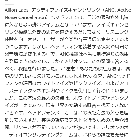
Allion Labs アクティブノイズキャンセリング（ANC, Active
Noise Cancellation）ヘッドフォンは、日常の通勤や外出時
に欠かせない携帯アイテムとなっています。ノイズキャンセ
リング機能は外部の騒音を遮断するだけでなく、リスニング
体験を向上させ、ユーザーが音楽や音声通信に集中できるよ
うにします。しかし、ヘッドフォンを装着する状況や周囲の
騒音環境が変化する中で、ANC機能は本当に期待通りの効果
を発揮できるのでしょうか？アリオンは、この疑問に答える
べく、検証を行いました。 ご注意！あなたの検証方法は、環
境のリアルさに欠けているかもしれません 従来、ANCヘッド
フォンの評価はホワイトノイズやピンクノイズ、およびアコ
ースティックマネキン内のマイクを使用して行われていまし
たが、この方法の最大の欠点は、ホワイトノイズやピンクノ
イズが一定であり、現実世界の変動する騒音を代表できない
ことです。ヘッドフォンメーカーはこの検証方法の欠点を理
解していますが、実際の環境でテストを行うための人手や時
間、リソースが不足していることが多いです。アリオンのオ
ーディオコンサルティングチームは、これらの課題を充分に