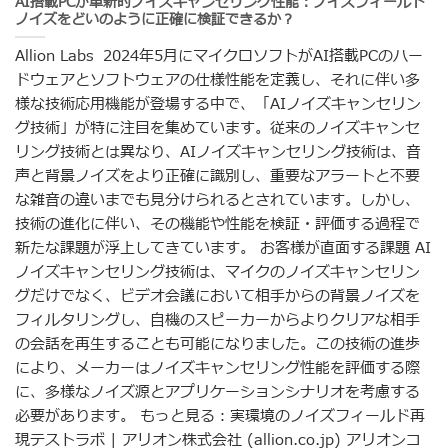
AI搭載PCが革新的ノイズキャンセリング性能：ノイズフィールド
ノイズをどいのように正確に検証できるか？
Allion Labs 2024年5月にマイクロソフトがAI搭載PCのハー
ドウェアとソフトウェアの仕様性能を定義し、それに伴い多
様な技術応用機能が登場する中で、「AIノイズキャンセリン
グ技術」が特に注目を集めています。従来のノイズキャンセ
リング技術とは異なり、AIノイズキャンセリング技術は、音
声と背景ノイズをより正確に識別し、重要なアラートと不要
な雑音の違いまでも見分けられるとされています。しかし、
技術の進化に伴い、その機能や性能を検証・評価する過程で
新たな課題が浮上してきています。 お客様が直面する課題 AI
ノイズキャンセリング技術は、マイクのノイズキャンセリン
グだけでなく、ビデオ会議において相手からの背景ノイズを
フィルタリングし、自機のスピーカーからよりクリアな相手
の会話を再生することも可能になりました。この技術の進歩
により、メーカーはノイズキャンセリング性能を評価する際
に、多様なノイズ源とアプリケーションシナリオを考慮する
必要があります。 もっと見る：実環境のノイズフィールド再
現テストラボ | アリオン株式会社 (allion.co.jp) アリオンコ