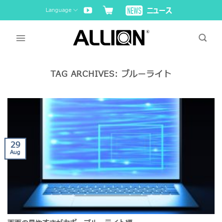
Skip
Language
to
content
TAG ARCHIVES:
ブルーライト
29
Aug