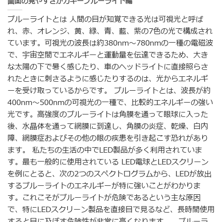
画面の見やすさがカギーブルーライト編
ブルーライトとは 人間の目が知覚できる光は可視光と呼ば
れ、赤、オレンジ、黄、緑、青、藍、紫の7色の光で構成され
ています。可視光の波長は約380nm～780nmの一種の電磁波
で、宇宙空間でエネルギーと運動量を伝達できるため、大き
な太陽の下で暑く感じたり、車のヘッドライトに直接照らさ
れたときに刺さるように感じたりするのは、光からエネルギ
ーを受け取っているからです。 ブルーライトとは、波長が約
400nm～500nmの可視光の一種で、比較的エネルギーの強い
光です。高強度のブルーライトは角膜を通って眼球に入った
後、水晶体を通って網膜に到達し、角膜の炎症、乾燥、白内
障、網膜症およびその他の眼の疾患を引き起こす恐れがあり
ます。 私たちの生活の中でLED製品が多く利用されていま
す。最も一般的に使用されている LED電球とLEDスクリーン
を例にとると、次の2つのスペクトログラムから、LEDが放出
するブルーライトのエネルギーが特に強いことがわかりま
す。これこそがブルーライトが危険であるという主な原因
で、特にLEDスクリーン製品を直接目で見るなど、長時間使用
すると目に及ぼす危険性が非常に高くなります。 ブルーラ