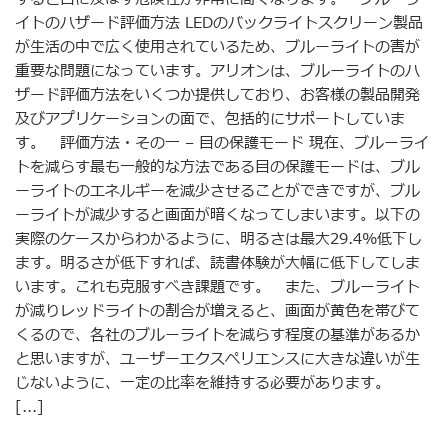
イトのハザード評価方法 LEDのバックライトスクリーン製品
が生活の中で広く使用されているため、ブルーライトの害が
重要な問題になっています。アリオンは、ブルーライトのハ
ザード評価方法をいくつか提供しており、お客様の製品開発
及びアプリケーションの面で、包括的にサポートしていま
す。 評価方法・その一 – 目の保護モード 現在、ブルーライ
トを減らす最も一般的な方法である目の保護モードは、ブル
ーライトのエネルギーを減少させることができですが、ブル
ーライトが減少すると画面が暗くなってしまいます。以下の
実際のケースからわかるように、明るさは最大29.4%低下し
ます。明るさが低下すれば、読書体験が大幅に低下してしま
います。これも克服すべき課題です。 また、ブルーライト
が減りレッドライトの割合が増えると、画面が黄色を帯びて
くるので、各社のブルーライトを減らす程度の基準があるか
と思いますが、ユーザーエクスペリエンスに大きな違いが生
じないように、一定の比率を維持する必要があります。
[...]