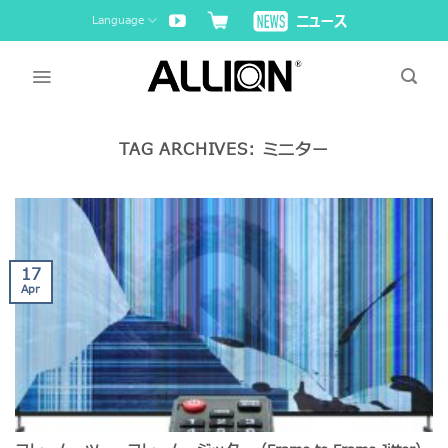
Skip
Language
to
content
TAG ARCHIVES:
ミニター
17
Apr