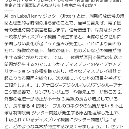
フレーム・ツー・フレーム・ジッター（Frame to Frame Jitter）
測定とは？画面にどんなメリットをもたらすのか？
Allion Labs/Henry ジッター(Jitter) とは、周期的な信号の時
間と理想的な時間の揺らぎのことで、簡単に言えば、電子信
号の伝送時間の誤差を指します。信号伝送中、深刻なジッタ
ー現象がディスプレイ機器に発生すると、画像のピクセルに
予期しない変化が起こって歪みが発生し、これにより画面の
揺れ、解像度の低下、輝度の低下、色のズレなどの問題が発
生する場合があります。 では、一体何が原因で信号の伝送に
問題が発生するのでしょうか？ディスプレイのタイプやアプ
リケーションは多種多様であり、様々なディスプレイ機器で
起こりうる原因を総合し、次の様にいくつかの項目を挙げて
ご紹介します。 1. アナログ−デジタルおよびデジタル−アナ
ログ変換器で、サンプリングエラーや復元エラーが起こる 2.
外部の電磁干渉防止が不十分 3.電線の長さが増加している
か、長すぎる 4.接続ケーブルのコネクタの品質が悪い 5.不正
確な制御設備 ジッター問題が発生する原因を理解した上で、
市販されているディスプレイ機器にジッター問題が起こる
と、どのような異常が発生するか見てみましょう。 1. セット