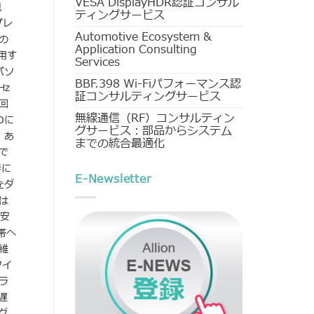
VESA DisplayHDR認証コンサル
視
ティングサービス
プレ
Automotive Ecosystem &
の
Application Consulting
用す
Services
パソ
BBF.398 Wi-Fiパフォーマンス認
Hz
証コンサルティングサービス
回
無線通信（RF）コンサルティン
Oに
グサービス：部品からシステム
、あ
までの統合最適化
で
時に
E-Newsletter
をダ
は
不安
帯へ
維
タイ
ラ
遅
グ