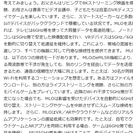
考えてみましょう。お父さんはリビングで8Kストリーミング映画を
聴、お母さんは書斎でビデオ会議中、子どもたちは自室のVRディス
イでゲームを楽しんでいます。さらに、スマートスピーカーなど多数
IoTデバイスがバックグラウンドで稼働している状況です。MLOを活
れば、テレビは6GHz帯を使って大容量データを高速処理し、ノート
コンは5GHz帯で安定した映像配信を行い、VRデバイスは5GHz／6G
を動的に切り替えて低遅延を維持します。これにより、帯域の混雑を
避しつつ、すべての機器に対して円滑な接続性を提供できます。 ML
は、以下の5つの接続モードがあります。 MLOのeMLSR機能により
る周波数帯で干渉が発生しても、別のリンクを経由してデータを送信
きるため、通信の信頼性が大幅に向上します。たとえば、30名が同
Wi-Fiを利用するコーヒーショップを想定します。ある方はファイル
ウンロードし、別の方はライブストリーミングを視聴、さらに別の方
モバイルゲームをプレイしています。近隣のWi-Fi干渉で5GHz帯が
定になった場合でも、MLOは影響を受けたデバイスを自動的に6GHz
切り替え、ストリーミングやゲームを中断させずにスムーズな接続を
持します。 さらに、MLOはVR／ARやクラウドゲームなどのリアル
ムアプリケーションの遅延低減にも効果的です。たとえば、自宅でク
ウドゲームとARアプリを同時に利用する場合、ゲームは6GHz帯で低
延を確保し、ARは5GHz帯を使い分けることで、他デバイスがバック