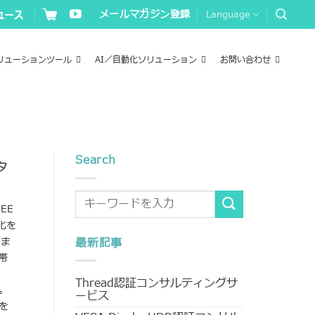
メールマガジン登録
Language
リューションツール
AI／自動化ソリューション
お問い合わせ
Search
タ
EEE
化を
いま
最新記事
帯
Thread認証コンサルティングサ
。
ービス
を