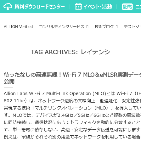
ALLION Verified
コンサルティングサービス
技術ブログ
テストソ
TAG ARCHIVES:
レイテンシ
待ったなしの高速無線！Wi-Fi 7 MLO＆eMLSR実測デー
公開
Allion Labs Wi-Fi 7 Multi-Link Operation (MLO)とは Wi-Fi 7（I
802.11be）は、ネットワーク速度の大幅向上、低遅延化、安定性強
実現する技術「マルチリンクオペレーション（MLO）」を導入して
す。MLOでは、デバイスが2.4GHz／5GHz／6GHzなど複数の周波数
に同時接続し、通信状況に応じてトラフィックを動的に分散すること
で、単一帯域に依存しない、高速・安定なデータ伝送を可能にします
例えば、家族がそれぞれ別の用途でネットワークを利用している場合