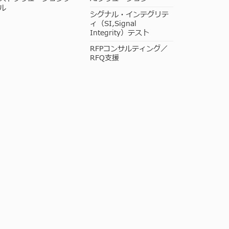
ル
シグナル・インテグリテ
ィ（SI,Signal
Integrity）テスト
RFPコンサルティング／
RFQ支援