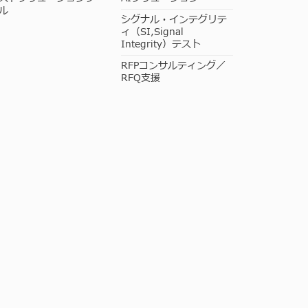
ル
シグナル・インテグリテ
ィ（SI,Signal
Integrity）テスト
RFPコンサルティング／
RFQ支援