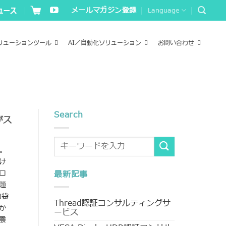
メールマガジン登録
Language
リューションツール
AI／自動化ソリューション
お問い合わせ
Search
がス
た。
け
ロ
最新記事
題
物袋
Thread認証コンサルティングサ
か
ービス
震