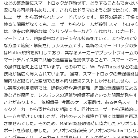
などの緊急時にスマートロックが作動せず、どうすることもできない
況に陥る可能性もあります。これらはドラマのような話ではなく、実
にユーザーから寄せられたフィードバックです。 顧客の課題：工場
検査に問題がなくても、ユーザーからクレームが殺到 スマートロッ
は、従来の物理的な鍵（シリンダーキーなど）に代わり、ICカード、
マートフォン、暗証番号などのデジタル技術を用いて、より便利で安
な方法で施錠・解錠を行うシステムです。最新のスマートロックの多
はMatter規格を採用しており、異なるメーカーやプラットフォーム
マートデバイス間で共通の通信言語を提供することで、スマートホー
の操作性を向上させています。その中でも、Wi-FiやThreadなどの
技術が幅広く導入されています。 通常、スマートロックの無線機能
屋内など限られた空間での基本的な接続テストしか行われません。し
し実際の利用環境では、建物の壁や通信距離、周囲の無線機器による
渉などが原因で、レスポンスの遅延や解錠不能といった問題が発生す
ことがあります。 依頼背景 今回のケース事例は、ある有名スマー
ックメーカーから寄せられた相談です。同社はユーザーから連続的に
レームを受けていましたが、社内のテスト環境や工場では問題を再現
きませんでした。そのため、Matter認証取得時に協力したアリオン
ポートを依頼しました。 アリオンの解決策 アリオンのMatterコンサ
ィングチームは、メーカーと会議を行い、以下のポイントから検証を