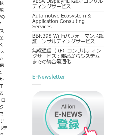
VESA DisplayHDR認証コンサル
状
ティングサービス
際
Automotive Ecosystem &
での
Application Consulting
ク
Services
ス
BBF.398 Wi-Fiパフォーマンス認
全
証コンサルティングサービス
く
無線通信（RF）コンサルティン
のス
グサービス：部品からシステム
ム
までの統合最適化
通信
は、
E-Newsletter
か
干
る
トロ
ク
で
にサ
ルテ
進