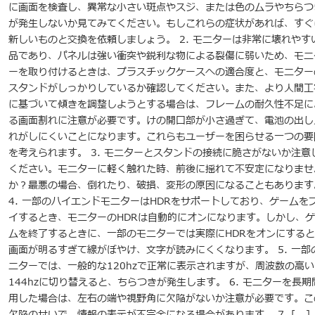
に画面を検査し、異常な小さい斑点やスジ、または色のムラやちらつ
が発生しないか見てみてください。もしこれらの症状があれば、すぐ
新しいものと交換を依頼しましょう。 2. モニターは非常に壊れやす
品であり、パネルは強い衝突や鋭利な物による裂傷に弱いため、モニ
ーを取り付けるときは、プラスチックケースへの適合度と、モニター
スタンドがしっかりしているか確認してください。また、より人間工
に基づいて傾きを調整しようとする場合は、フレームの耐久性不足に
る画面割れに注意が必要です。けの開口部が小さ過ぎて、電池の出し
れがしにくいことになります。これらもユーザーを困らせる一つの要
を考えられます。 3. モニターとスタンドの接続に脆さがないか注意
ください。モニターに軽く触れた時、前後に揺れて不安定になりませ
か？最悪の場合、倒れたり、破損、変形の原因になることもあります
4. 一部のハイエンドモニターはHDRをサポートしており、ゲームを
イするとき、モニターのHDRは自動的にオンになります。しかし、ゲ
ムを終了するときに、一部のモニターでは実際にHDRをオンにすると
画面が明るすぎて線がぼやけ、文字が読みにくくなります。 5. 一部
ニターでは、一般的な120hzで正常に表示されますが、周波数の高い
144hzに切り替えると、ちらつきが発生します。 6. モニターを長期
用した場合は、左右の端や視野角に欠陥がないか注意が必要です。こ
欠陥のせいで、情報の表示が不完全になる場合があります。 7. [...]