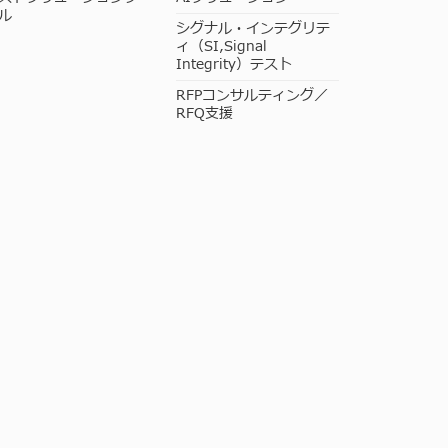
ル
シグナル・インテグリテ
ィ（SI,Signal
Integrity）テスト
RFPコンサルティング／
RFQ支援