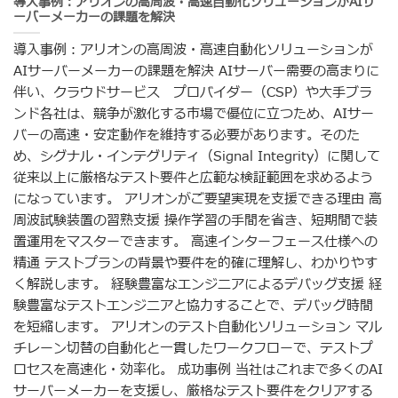
導入事例：アリオンの高周波・高速自動化ソリューションがAIサ
ーバーメーカーの課題を解決
導入事例：アリオンの高周波・高速自動化ソリューションが
AIサーバーメーカーの課題を解決 AIサーバー需要の高まりに
伴い、クラウドサービス プロバイダー（CSP）や大手ブラ
ンド各社は、競争が激化する市場で優位に立つため、AIサー
バーの高速・安定動作を維持する必要があります。そのた
め、シグナル・インテグリティ（Signal Integrity）に関して
従来以上に厳格なテスト要件と広範な検証範囲を求めるよう
になっています。 アリオンがご要望実現を支援できる理由 高
周波試験装置の習熟支援 操作学習の手間を省き、短期間で装
置運用をマスターできます。 高速インターフェース仕様への
精通 テストプランの背景や要件を的確に理解し、わかりやす
く解説します。 経験豊富なエンジニアによるデバッグ支援 経
験豊富なテストエンジニアと協力することで、デバッグ時間
を短縮します。 アリオンのテスト自動化ソリューション マル
チレーン切替の自動化と一貫したワークフローで、テストプ
ロセスを高速化・効率化。 成功事例 当社はこれまで多くのAI
サーバーメーカーを支援し、厳格なテスト要件をクリアする