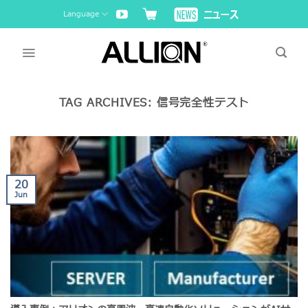
Skip
Language
to
content
TAG ARCHIVES:
信号完全性テスト
20
Jun