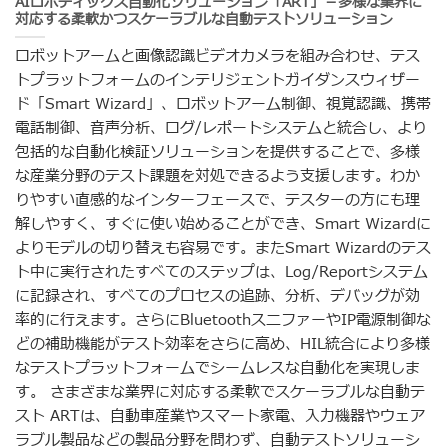
AIロボティックス自動化ソリューション「ART」－多様な業界に
対応する柔軟かつスケーラブルな自動テストソリューション
ロボットアームと画像認識ビデオカメラを組み合わせ、テス
トプラットフォームのインテリジェントガイダンスウィザー
ド「Smart Wizard」、ロボットアーム制御、視覚認識、携帯
電話制御、音声分析、ログ/レポートシステムと統合し、より
包括的な自動化検証ソリューションを提供することで、多様
な産業分野のテスト課題を対処できるよう支援します。わか
りやすい直感的なインターフェースで、テスターの方にも理
解しやすく、すぐに使い始めることができ、Smart Wizardに
よりモデルの切り替えも容易です。またSmart Wizardのテス
ト中に実行されたすべてのステップは、Log/Reportシステム
に記録され、すべてのプロセスの追跡、分析、デバッグが効
率的に行えます。さらにBluetoothスニファーやIP電源制御な
どの補助機能がテスト効率をさらに高め、HIL統合により多様
なテストプラットフォームでシームレスな自動化を実現しま
す。 さまざまな業界に対応する柔軟でスケーラブルな自動テ
スト ARTは、自動車産業やスマート家電、入力機器やウェア
ラブル製品などの製品分野を問わず、自動テストソリューシ