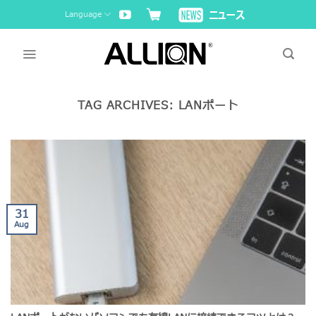
Skip
Language
to
content
TAG ARCHIVES:
LANポート
31
Aug