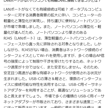
LANポートがないパソコンでも有線LANに接続できるコツとは？
LANポートがなくても有線接続は可能？ ポータブルコンピュ
ーターに対する消費者需要の拡大に伴い、コンピューターの
軽量化と薄型化が実現し、持ち運びに便利なノートパソコン
が市場で急増しました。また、ノートパソコンの薄型化・軽
量化が進んだため、ノートパソコンより厚さのある
RJ45（LANポート）は、薄型軽量のノートパソコンのインタ
ーフェースから真っ先に排除される対象となりました。しか
しながら、RJ45がない場合、消費者はネットワーク接続のイ
ンターフェイスとしてWi-Fiを使用しますが、多くの場合AP信
号の強度によって制限や干渉を受けたりするため、ネットワ
ーク速度が十分ではなく、また安定もしません。そのため、
安定且つ高速が必要な有線ネットワークが使用される状況が
生まれました。USB-Cの薄さ＆軽さと、複数のインターフェ
イスに接続可能な特性を活用するには、USB-C用イーサネッ
トアダプターを利用することが、最適なソリューションであ
ると言えますでしょう。 市場で多くの種類の USB-C用イーサ
ネットアダプターが市販されており、さまざまな速度ニーズ
に従って販売されています。一般的に最も主流な仕様は、速