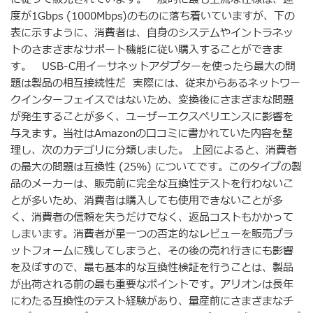
度が1Gbps (1000Mbps)のものに落ち着いていますが、下の
表に示すように、消費者は、自身のシステムやイントラネッ
トのさまざまなサポート機能に従い購入することができま
す。 USB-C用イーサネットアダプターを使ったら最大の問
題は製品の相互接続性だ 実際には、従来からあるネットワー
クインターフェイスではないため、変換後にさまざまな問題
が発生することが多く、ユーザーエクスペリエンスに影響を
与えます。当社はAmazonの口コミに書かれていた内容を整
理し、次のカテゴリに分類しました。 上図によると、消費者
の最大の問題は互換性 (25%) についてです。このタイプの製
品のメーカーは、販売前に完全な互換性テストを行わないこ
とが多いため、消費者は購入しても使用できないことが多
く、消費者の信頼を失うだけでなく、返品コストもかかって
しまいます。消費者が星一つの否定的なレビューを販売プラ
ットフォームに残してしまうと、その後の売れ行きにも影響
を及ぼすので、最も基本的な互換性検証を行うことは、製品
が出荷される前の最も重要なポイントです。アリオンは長年
にわたる互換性のテスト経験があり、量産前にさまざまなチ