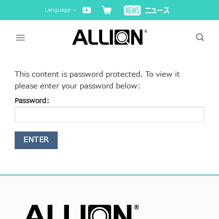
Skip
Language
to
content
This content is password protected. To view it
please enter your password below:
Password: