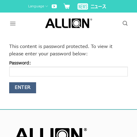
Skip
Language
to
content
This content is password protected. To view it
please enter your password below:
Password: