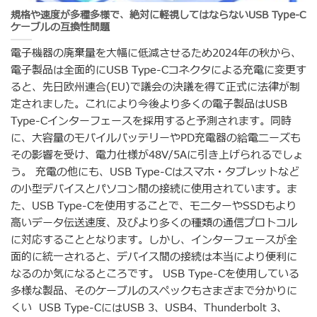
規格や速度が多種多様で、絶対に軽視してはならないUSB Type-C
ケーブルの互換性問題
電子機器の廃棄量を大幅に低減させるため2024年の秋から、
電子製品は全面的にUSB Type-Cコネクタによる充電に変更す
ると、先日欧州連合(EU)で議会の決議を得て正式に法律が制
定されました。これにより今後より多くの電子製品はUSB
Type-Cインターフェースを採用すると予測されます。同時
に、大容量のモバイルバッテリーやPD充電器の給電ニーズも
その影響を受け、電力仕様が48V/5Aに引き上げられるでしょ
う。 充電の他にも、USB Type-Cはスマホ・タブレットなど
の小型デバイスとパソコン間の接続に使用されています。ま
た、USB Type-Cを使用することで、モニターやSSDもより
高いデータ伝送速度、及びより多くの種類の通信プロトコル
に対応することとなります。しかし、インターフェースが全
面的に統一されると、デバイス間の接続は本当により便利に
なるのか気になるところです。 USB Type-Cを使用している
多様な製品、そのケーブルのスペックもさまざまで分かりに
くい USB Type-CにはUSB 3、USB4、Thunderbolt 3、