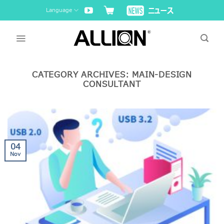
Skip
Language
to
content
CATEGORY ARCHIVES:
MAIN-DESIGN
CONSULTANT
04
Nov