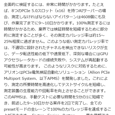
全面的に検証するには、非常に時間がかかります。たとえ
ば、8つのPCIe 5.0スロット（x16）を持つAIサーバーの場
合、測定しなければならないアイパターンは4608個にも及
び、作業完了までに9〜10日かかります。100％測定するには
時間がかかるため、業界では検証時間を短縮するために部分
的に測定することが多く、その測定カバレッジ率は約15〜
25％程度に過ぎません。このような低い測定カバレッジ率で
は、不適切に設計されたチャネルを検出できないリスクが生
じ、データ転送性能の低下や速度低下、深刻な場合にはGPU
アクセラレータカードの接続失敗や、システムが再起動する
可能性が高まります。 このようなリスクに対処するために、
アリオンはPCIe電気検証自動化ソリューション（Allion PCIe
Multiport System、以下APMS）を開発しました。これによ
り、測定の所要時間を高速化してテストサイクルを短縮し、
測定装置の生産能力や回転率を向上させることができます。
このAPMSは、手動テストに必要な時間を5分の1に短縮で
き、前述した9〜10日かかる案件を2日で完了し、全ての
presetモードの全レーンで100％のカバレッジ率を達成するこ