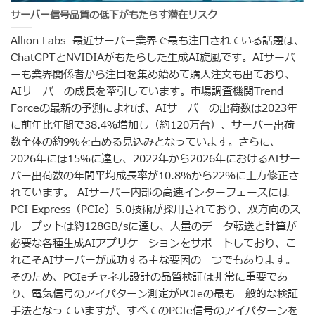
サーバー信号品質の低下がもたらす潜在リスク
Allion Labs 最近サーバー業界で最も注目されている話題は、
ChatGPTとNVIDIAがもたらした生成AI旋風です。AIサーバ
ーも業界関係者から注目を集め始めて購入注文も出ており、
AIサーバーの成長を牽引しています。市場調査機関Trend
Forceの最新の予測によれば、AIサーバーの出荷数は2023年
に前年比年間で38.4％増加し（約120万台）、サーバー出荷
数全体の約9％を占める見込みとなっています。さらに、
2026年には15％に達し、2022年から2026年におけるAIサー
バー出荷数の年間平均成長率が10.8％から22％に上方修正さ
れています。 AIサーバー内部の高速インターフェースには
PCI Express（PCIe）5.0技術が採用されており、双方向のス
ループットは約128GB/sに達し、大量のデータ転送と計算が
必要な各種生成AIアプリケーションをサポートしており、こ
れこそAIサーバーが成功する主な要因の一つでもあります。
そのため、PCIeチャネル設計の品質検証は非常に重要であ
り、電気信号のアイパターン測定がPCIeの最も一般的な検証
手法となっていますが、すべてのPCIe信号のアイパターンを