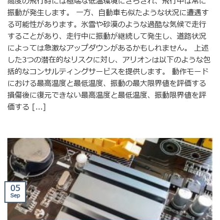
高度の飛行時には極端な低温環境にさらされ、飛行中は常に
振動が発生します。 一方、自動車も似たような状況に遭遇す
る可能性があります。氷雪や砂漠のような過酷な気候で走行
することがあり、走行中に振動が継続して発生し、道路状況
によっては急激なアップダウンがあるかもしれません。 上述
した3つの潜在的なリスクに対し、アリオンは以下のような包
括的なコンサルティングサービスを提供します。 動作モード
における最高温度と最低温度、振動の最大限界値を評価する
損傷後に復元できない最高温度と最低温度、振動限界値を評
価する [...]
05
Sep