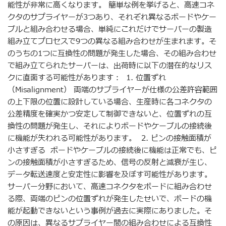
能性が非常に高くなります。 簡単な例を挙げると、高速コネ
クタのサプライヤーが3つあり、それぞれ異なるボードやケー
ブルと組み合わせる場合、単純にこれだけでサーバーの製造
組み立てプロセスで9つの異なる組み合わせが生まれます。そ
のうちの1つに互換性の問題が発生した場合、その組み合わせ
で組み立てられたサーバーは、出荷時に以下の潜在的なリス
クに直面する可能性があります： 1. 位置ずれ
（Misalignment） 両端のサプライヤーが仕様の公差許容範囲
の上下限の位置に設計している場合、生産時に各コネクタの
公差精度を確実かつ安定して制御できないと、位置ずれの互
換性の問題が発生し、それによりボードやケーブルの接続後
に機能が失われる可能性があります。 2. ピンの接触面積が
小さすぎる ボードやケーブルの接続後に機能は正常でも、ピ
ンの接触面積が小さすぎるため、信号の反射と減衰が生じ、
データ転送速度と安定性に影響を及ぼす可能性があります。
サーバー分野において、高速コネクタをボードに組み合わせ
る際、両端のピンの位置ずれが発生したせいで、ボードの機
能が起動できないという事例が過去に実際にありました。そ
の原因は、異なるサプライヤー間の組み合わせによる互換性