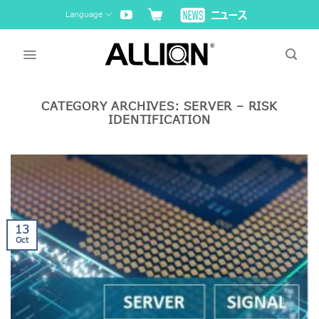
Skip
Language
to
content
CATEGORY ARCHIVES:
SERVER – RISK
IDENTIFICATION
13
Oct