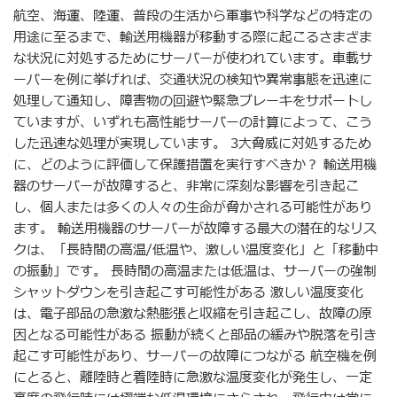
航空、海運、陸運、普段の生活から軍事や科学などの特定の
用途に至るまで、輸送用機器が移動する際に起こるさまざま
な状況に対処するためにサーバーが使われています。車載サ
ーバーを例に挙げれば、交通状況の検知や異常事態を迅速に
処理して通知し、障害物の回避や緊急ブレーキをサポートし
ていますが、いずれも高性能サーバーの計算によって、こう
した迅速な処理が実現しています。 3大脅威に対処するため
に、どのように評価して保護措置を実行すべきか？ 輸送用機
器のサーバーが故障すると、非常に深刻な影響を引き起こ
し、個人または多くの人々の生命が脅かされる可能性があり
ます。 輸送用機器のサーバーが故障する最大の潜在的なリス
クは、「長時間の高温/低温や、激しい温度変化」と「移動中
の振動」です。 長時間の高温または低温は、サーバーの強制
シャットダウンを引き起こす可能性がある 激しい温度変化
は、電子部品の急激な熱膨張と収縮を引き起こし、故障の原
因となる可能性がある 振動が続くと部品の緩みや脱落を引き
起こす可能性があり、サーバーの故障につながる 航空機を例
にとると、離陸時と着陸時に急激な温度変化が発生し、一定