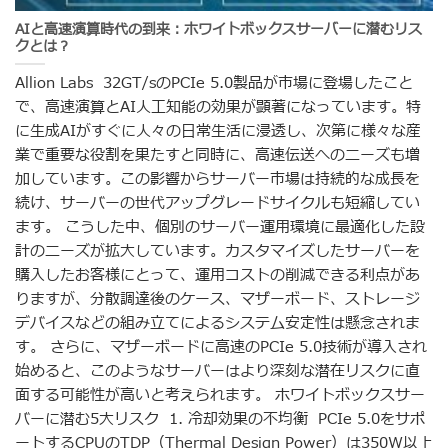
AIと高速演算時代の到来：ホワイトボックスサーバーに潜むリス
クとは？
Allion Labs 32GT/sのPCIe 5.0製品が市場に登場したこと
で、高速演算とAI人工知能の効果が顕著になっています。特
に生成AIがすぐに人々の日常生活に浸透し、次第に様々な産
業で重要な役割を果たすと同時に、高速伝送へのニーズも増
加しています。この影響からサーバー市場は持続的な成長を
続け、サーバーの世代アップグレードサイクルも短縮してい
ます。 こうした中、個別のサーバー運用環境に最適化した設
計のニーズが拡大しています。カスタマイズしたサーバーを
購入したお客様にとって、運用コストの削減できる利点があ
りますが、分散調達後のケース、マザーボード、ストレージ
デバイスなどの組み立てによるシステム安定性は懸念されま
す。 さらに、マザーボードに高速のPCIe 5.0技術が導入され
始めると、このようなサーバーはより深刻な潜在リスクに直
面する可能性が高いと考えられます。 ホワイトボックスサー
バーに潜む5大リスク 1. 冷却効果の不均衡 PCIe 5.0をサポ
ートするCPUのTDP（Thermal Design Power）は350W以上