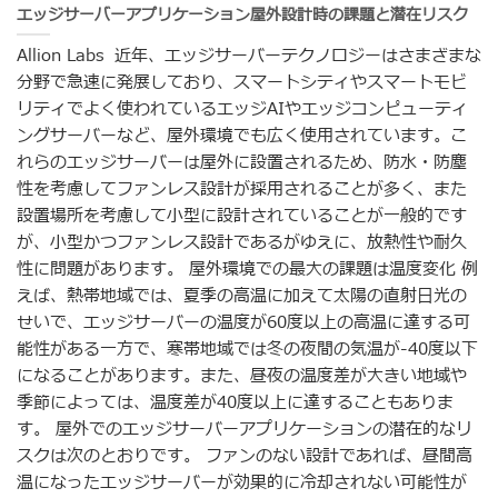
エッジサーバーアプリケーション屋外設計時の課題と潜在リスク
Allion Labs 近年、エッジサーバーテクノロジーはさまざまな
分野で急速に発展しており、スマートシティやスマートモビ
リティでよく使われているエッジAIやエッジコンピューティ
ングサーバーなど、屋外環境でも広く使用されています。こ
れらのエッジサーバーは屋外に設置されるため、防水・防塵
性を考慮してファンレス設計が採用されることが多く、また
設置場所を考慮して小型に設計されていることが一般的です
が、小型かつファンレス設計であるがゆえに、放熱性や耐久
性に問題があります。 屋外環境での最大の課題は温度変化 例
えば、熱帯地域では、夏季の高温に加えて太陽の直射日光の
せいで、エッジサーバーの温度が60度以上の高温に達する可
能性がある一方で、寒帯地域では冬の夜間の気温が-40度以下
になることがあります。また、昼夜の温度差が大きい地域や
季節によっては、温度差が40度以上に達することもありま
す。 屋外でのエッジサーバーアプリケーションの潜在的なリ
スクは次のとおりです。 ファンのない設計であれば、昼間高
温になったエッジサーバーが効果的に冷却されない可能性が