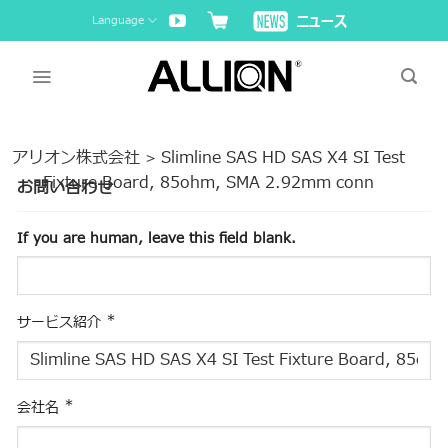
Skip
Language
to
content
アリオン株式会社
Slimline SAS HD SAS X4 SI Test
>
Fixture Board, 85ohm, SMA 2.92mm conn
お問い合わせ
If you are human, leave this field blank.
*
サービス紹介
*
会社名