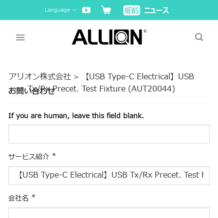
Skip
Language
to
content
アリオン株式会社
【USB Type-C Electrical】USB
>
Tx/Rx Precet. Test Fixture (AUT20044)
お問い合わせ
If you are human, leave this field blank.
*
サービス紹介
*
会社名