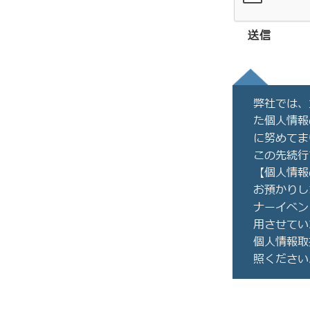
送信
弊社では、
た個人情報
に努めてま
この先続行
【個人情報
お預かりし
ナーイベン
用させてい
個人情報取
照ください