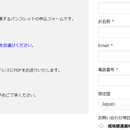
に関連するパンフレット
の
申込フォームです。
お名前
*
をお選びください。
Email
*
電話番号
*
レスにPDFをお送りいたします。
居住国
予めご了承ください。
お問い合わせ項
規格関連資