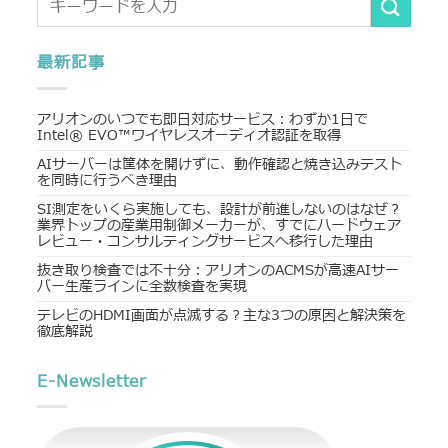
最新記事
アリオンのいつでも即日対応サービス：わずか1日で
Intel® EVO™ワイヤレスオーディオ認証を取得
AIサーバーは筐体を開けずに、動作確認と焼き込みテスト
を同時に行うべき理由
SI測定をいくら実施しても、設計が前進しないのはなぜ？
業界トップの産業用制御メーカーが、すでにハードウェア
レビュー・コンサルティングサービスへ移行した理由
抜き取り検査では不十分：アリオンのACMSが高速AIサー
バー生産ラインに全数検査を実現
テレビのHDMI画面が点滅する？主な3つの原因と解決策を
徹底解説
E-Newsletter