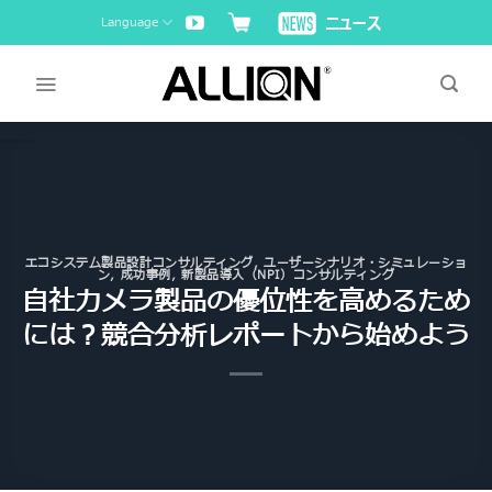
Skip
Language
to
content
エコシステム製品設計コンサルティング
,
ユーザーシナリオ・シミュレーショ
ン
,
成功事例
,
新製品導入（NPI）コンサルティング
自社カメラ製品の優位性を高めるため
には？競合分析レポートから始めよう