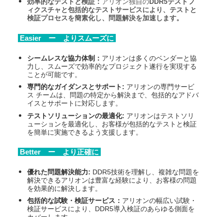
効率的なテストと検証：
アリオン独自の
DDR5
テストフ
ィクスチャと包括的なテストサービスにより、テストと
検証プロセスを簡素化し、問題解決を加速します。
Easier ー よりスムーズに
シームレスな協力体制：
アリオンは多くのベンダーと協
力し、スムーズで効率的なプロジェクト遂行を実現する
ことが可能です。
専門的なガイダンスとサポート:
アリオンの専門サービ
ス チームは、問題の特定から解決まで、包括的なアドバ
イスとサポートに対応します。
テストソリューションの最適化:
アリオンはテストソリ
ューションを最適化し、お客様が包括的なテストと検証
を簡単に実施できるよう支援します。
Better ー より正確に
優れた問題解決能力:
DDR5
技術を理解し、複雑な問題を
解決できるアリオンは豊富な経験により、お客様の問題
を効果的に解決します。
包括的な試験・検証サービス：
アリオンの幅広い試験・
検証サービスにより、DDR5導入検証のあらゆる側面を