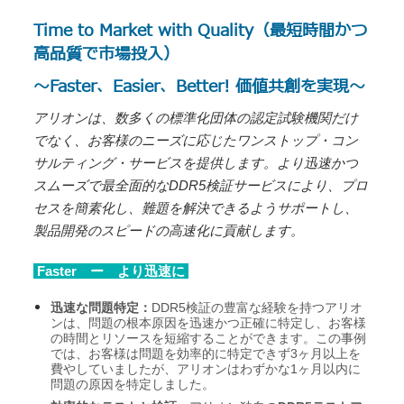
Time to Market with Quality（最短時間かつ
高品質で市場投入）
～Faster、Easier、Better! 価値共創を実現～
アリオンは、数多くの標準化団体の認定試験機関だけ
でなく、お客様のニーズに応じたワンストップ・コン
サルティング・サービスを提供します。より迅速かつ
スムーズで最全面的なDDR5検証サービスにより、プロ
セスを簡素化し、難題を解決できるようサポートし、
製品開発のスピードの高速化に貢献します。
Faster
ー より迅速に
迅速な問題特定：
DDR5
検証の豊富な経験を持つアリオ
ンは、問題の根本原因を迅速かつ正確に特定し、お客様
の時間とリソースを短縮することができます。この事例
では、お客様は問題を効率的に特定できず
3
ヶ月以上を
費やしていましたが、アリオンはわずかな
1
ヶ月以内に
問題の原因を特定しました。