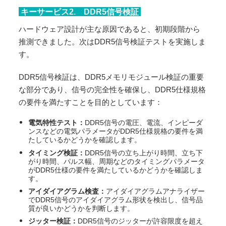
キーサービス2. DDR5信号検証
ハードウェア設計が主な原因であると、初期段階から
推測できました。次はDDR5信号検証テストを実施しま
す。
DDR5信号検証は、DDR5メモリモジュール検証の重要
な部分であり、信号の完全性を確保し、DDR5仕様規格
の要件を満たすことを目的としています：
電気特性テスト：
DDR5信号の電圧、電流、インピーダ
ンスなどの電気パラメータがDDR5仕様規格の要件を満
たしているかどうかを確認します。
タイミング検証：
DDR5信号の立ち上がり時間、立ち下
がり時間、パルス幅、周期などのタイミングパラメータ
がDDR5仕様の要件を満たしているかどうかを確認しま
す。
アイダイアグラム検査：
アイダイアグラムアナライザー
でDDR5信号のアイダイアグラム形状を検出し、信号品
質が良いかどうかを判断します。
ジッター検証：
DDR5信号のジッターが許容限度を超え