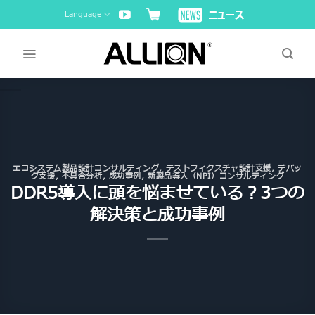
Skip
Language
to
content
エコシステム製品設計コンサルティング
,
テストフィクスチャ設計支援
,
デバッ
グ支援
,
不具合分析
,
成功事例
,
新製品導入（NPI）コンサルティング
DDR5導入に頭を悩ませている？3つの
解決策と成功事例