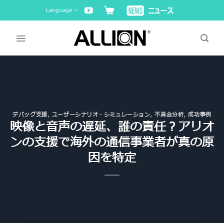
Skip
Language
to
content
デバッグ支援
,
ユーザーシナリオ・シミュレーション
,
不具合分析
,
成功事例
映像と音声の遅延、誰の責任？アリオ
ンの支援で海外の通信事業者が真の原
因を特定