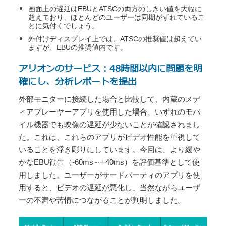
画面上の遅延はEBUとATSCの両方のしきい値を大幅に
超えており、ほとんどのユーザーは同期がずれているこ
とに気付くでしょう。
外付けディスプレイ上では、ATSCの推奨値は超えてい
ますが、EBUの推奨値内です。
アリオンのサービス：48時間以内に問題を明
確にし、分析レポートを提出
外部モニターに接続した場合と比較して、内蔵のメデ
ィアプレーヤーアプリを使用した場合、いずれのモバ
イル機器でも映像の遅延が少ないことが確認されまし
た。これは、これらのアプリがビデオ性能を重視して
いることを浮き彫りにしています。今回は、より緩や
かなEBU勧告（-60ms～+40ms）を評価基準として使
用しました。ユーザーがサードパーティのアプリを使
用すると、ビデオの遅延が悪化し、当然ながらユーザ
ーの不満や苦情につながることが判明しました。