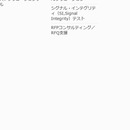
ル
シグナル・インテグリテ
ィ（SI,Signal
Integrity）テスト
RFPコンサルティング／
RFQ支援