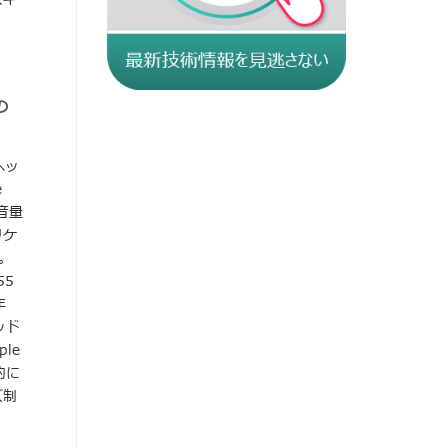
の
ヘッ
e
じ音量
リケ
。
55
年
ッド
le
的に
ズ制