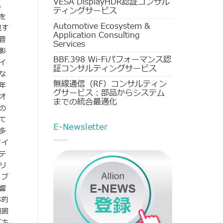
VESA DisplayHDR認証コンサル
、
ティングサービス
を
Automotive Ecosystem &
現す
Application Consulting
音
Services
影
BBF.398 Wi-Fiパフォーマンス認
イ
証コンサルティングサービス
な
無線通信（RF）コンサルティン
年
グサービス：部品からシステム
オ
までの統合最適化
の
て
E-Newsletter
多
ノイ
テ
リ
ィブ
響
体的
周囲
ズキ