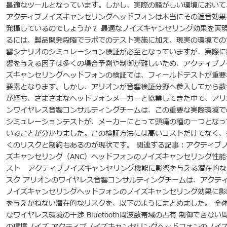
最適なツールとなっています。しかし、実際の騒がしい環境において
アクティブノイズキャンセリングヘッドフォンは本当にその遮音効果
発揮しているのでしょうか？ 最適なノイズキャンセリング効果を実
るには、製品開発段階でラボでのテスト実施に加え、現実の環境での
響シナリオのシミュレーション検証が必至となっていますが、実際に
響を与える因子は多くの場合予測や制御が難しいため、アクティブノ
ズキャンセリングヘッドフォンの検証では、フィールドテストが重要
要素となります。しかし、アリオンが音響検証分野へ参入してから数
が経ち、さまざまなヘッドフォンメーカーと協業してきた中で、アリ
ンワイヤレス音響コンサルティングチームは、この重要な実際環境で
シミュレーションテストが、メーカーにとって頭痛の種の一つとなっ
いることが分かりました。この検証方法には高いコストだけでなく、
くのリスクと制約もあるのが現状です。 関連する記事：アクティブ
ズキャンセリング（ANC）ヘッドフォンのノイズキャンセリング性能
スト アクティブノイズキャンセリング機能に影響を与える潜在的な
スク アリオンのワイヤレス音響コンサルティングチームは、アクテ
ノイズキャンセリングヘッドフォンのノイズキャンセリング効果に影
を与えかねない潜在的なリスクを、以下のようにまとめました。 全
なワイヤレス環境の干渉 Bluetooth周波数帯域の占有 制御できない
の環境ノイズ アクティブノイズキャンセリングヘッドフォンのノイ