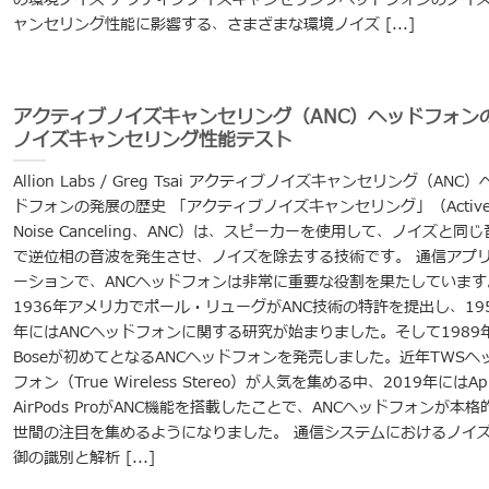
ャンセリング性能に影響する、さまざまな環境ノイズ [...]
アクティブノイズキャンセリング（ANC）ヘッドフォン
ノイズキャンセリング性能テスト
Allion Labs / Greg Tsai アクティブノイズキャンセリング（ANC）
ドフォンの発展の歴史 「アクティブノイズキャンセリング」（Activ
Noise Canceling、ANC）は、スピーカーを使用して、ノイズと同
で逆位相の音波を発生させ、ノイズを除去する技術です。 通信アプ
ーションで、ANCヘッドフォンは非常に重要な役割を果たしています
1936年アメリカでポール・リューグがANC技術の特許を提出し、19
年にはANCヘッドフォンに関する研究が始まりました。そして1989
Boseが初めてとなるANCヘッドフォンを発売しました。近年TWSヘ
フォン（True Wireless Stereo）が人気を集める中、2019年にはApp
AirPods ProがANC機能を搭載したことで、ANCヘッドフォンが本格
世間の注目を集めるようになりました。 通信システムにおけるノイ
御の識別と解析 [...]