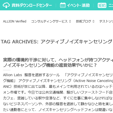
ALLION Verified
コンサルティングサービス
技術ブログ
テストソ
TAG ARCHIVES:
アクティブノイズキャンセリング
実際の環境的干渉に対して、ヘッドフォンが持つアクテ
ノイズキャンセリング機能の遮音効果やいかに？
Allion Labs 騒音を遮断するツール 「アクティブノイズキャンセ
グ機能」 アクティブノイズキャンセリング（Active Noise Cancelin
ANC）技術が世に出て以降、最もメインで利用されているのはヘッド
ォン市場です。今日では公共交通機関、騒がしいファーストフード店
カフェ、混雑している駅や空港など、すぐに仕事に集中しなければな
ないビジネスパーソンや、外部の騒音を遮断して静かなひと時を楽し
たい通勤者にとって、ノイズキャンセリングヘッドフォンは間違いな