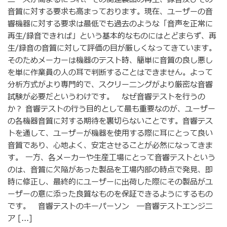
音質に対する要求も高まっております。現在、ユーザーの音
響機器に対する要求は最低でも過去のような「音声を正常に
再生/録音できれば」という基本的なものにはとどまらず、再
生/録音の音質に対して評価の目が厳しくなってきています。
そのためメーカーは機器のテスト時、簡単に音質の良し悪し
を単に作業員の人の耳で判断することはできません。よって
分析方式がより専門的で、スクリーニングがより厳密な音響
試験が必要だというわけです。 なぜ音響テストを行うの
か？ 音響テストの行う目的として最も重要なのが、ユーザー
の各機器音質に対する期待を裏切らないことです。音響テス
トを通して、ユーザーが機器を使用する際に耳にとって良い
音質であり、心地よく、安定させることが必然になってきま
す。 一方、各メーカーや生産工場にとって音響テストという
のは、音質に欠陥があった製品を工場内部の時点で発見、即
時に修正し、最終的にユーザーに出荷した際にその製品がユ
ーザーの意に添った良質なものを保証できるようにするもの
です。 音響テストのキーパーソン ―音響テストエンジニ
ア [...]