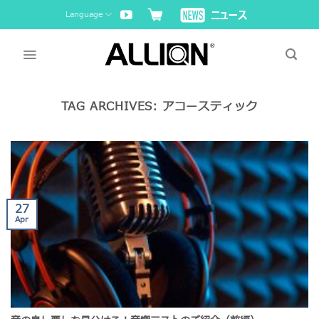
Skip
Language
to
content
TAG ARCHIVES:
アコースティック
27
Apr