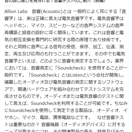
音の良し悪しを見分ける！音響テストのご紹介（前編）
Allion Labs 音響(Acoustic)とは 一般的によく耳にする「音
響学」は、実は正確に言えば電気音響学です。電気音響学は
ヘッドホン、マイク、スピーカーなどの音声システムの音声
再構築と録音の設計に深く関係しています。これは音響と電
気の相互変換を専門的に研究する際の原理であり技術です。
それと同時に音声による信号の受信、保存、加工、伝達、測
定、再生及び応用のも行うことができます。 その中でも電気
音響学といえば、どのように音響を測定するでしょう。業界
においては、音響測定に「Soundcheck」を使用することが一
般的です。「Soundcheck」とはListenという会社が開発し、
編纂したオーディオ及び電気音響の測定に関するソフトウェ
アで、関連ハードウェアを組み合わせてテストシステムを完
成させるものです。オーディオまたは電気音響のテストに関
して言えば、Soundcheckを利用することが可能です。ちなみ
にSoundcheckを使用して測定できる製品は、オーディオ、イ
ヤホン、マイク、電話、携帯電話などです。 なぜ音響テス
トは重要なのか？ 音響機器（オーディオデバイス）に対する
ニーズが高まるにつれ、その関連製品の再生、録音及びその