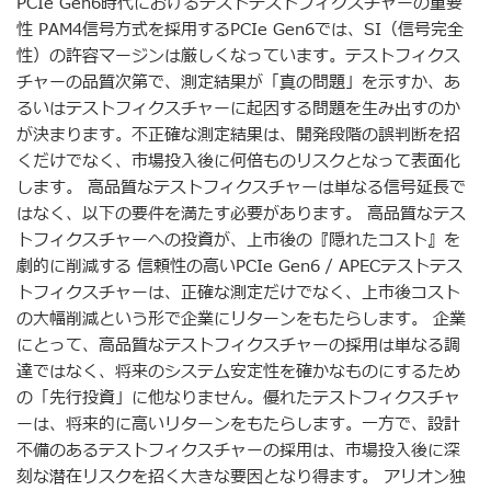
PCIe Gen6時代におけるテストテストフィクスチャーの重要
性 PAM4信号方式を採用するPCIe Gen6では、SI（信号完全
性）の許容マージンは厳しくなっています。テストフィクス
チャーの品質次第で、測定結果が「真の問題」を示すか、あ
るいはテストフィクスチャーに起因する問題を生み出すのか
が決まります。不正確な測定結果は、開発段階の誤判断を招
くだけでなく、市場投入後に何倍ものリスクとなって表面化
します。 高品質なテストフィクスチャーは単なる信号延長で
はなく、以下の要件を満たす必要があります。 高品質なテス
トフィクスチャーへの投資が、上市後の『隠れたコスト』を
劇的に削減する 信頼性の高いPCIe Gen6 / APECテストテス
トフィクスチャーは、正確な測定だけでなく、上市後コスト
の大幅削減という形で企業にリターンをもたらします。 企業
にとって、高品質なテストフィクスチャーの採用は単なる調
達ではなく、将来のシステム安定性を確かなものにするため
の「先行投資」に他なりません。優れたテストフィクスチャ
ーは、将来的に高いリターンをもたらします。一方で、設計
不備のあるテストフィクスチャーの採用は、市場投入後に深
刻な潜在リスクを招く大きな要因となり得ます。 アリオン独