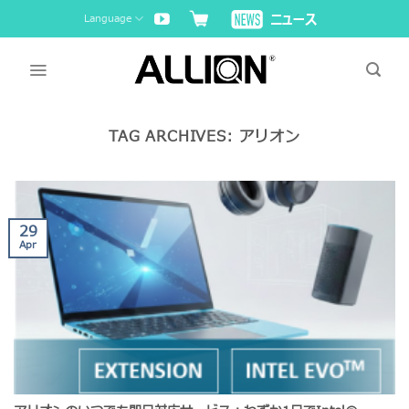
Skip
Language
to
content
TAG ARCHIVES:
アリオン
29
Apr