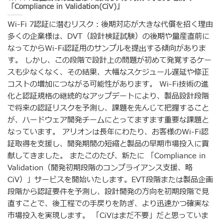
「Compliance in Validation(CiV)」
Wi-Fi 7認証に潜むリスク：後期対応が大きな代償を招く理由
多くの企業様は、DVT（設計検証試験）の後期や量産直前に
なってからWi-Fi認証用のサンプルを提出する傾向がありま
す。 しかし、この段階で設計上の問題が初めて発覚するケー
スも少なくなく、その結果、大幅なスケジュール遅延や修正
コストの増加につながる可能性があります。 Wi-Fi技術の進
化と認証規格の継続的なアップデートにより、製品設計段階
で将来の認証リスクを予測し、課題を先んじて把握すること
が、ハードウェア開発チームにとってますます重要な課題と
なっています。 アリオンは長年にわたり、お客様のWi-Fi認
証取得を支援し、開発期間の短縮と製品の早期市場投入に貢
献してきました。 またこのたび、新たに 「Compliance in
Validation（開発初期段階のコンプライアンス支援、略
CiV）」サービスを開始いたします。EVT段階または製品企画
段階から認証要件を予測し、設計開発の方向を初期段階で見
直すことで、後工程での手戻りを防ぎ、より迅速かつ確実な
市場投入を実現します。 「CiVはまだ不要」だと思っていま