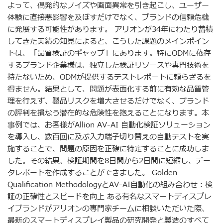
よって、偶発的なノイズや画面異常を引き起こし、ユーザー
体験に直接悪影響を及ぼすだけでなく、ブランドの信頼危機
に発展する可能性があります。 アリオンが34年にわたり蓄積
してきた実績の知見によると、こうした課題のメインポイン
トは、「品質検証のギャップ」にあります。特にODMに依存
するブランド企業様は、独立した検証リソースや専門技術を
持たないため、ODMが提供するテストレポートに頼らざるを
得ません。結果として、問題が表面化する前に有効な品質管
理を行えず、製品リスクを増大させるだけでなく、ブランド
の評判を損なう潜在的な危険性を抱えることになります。本
事例では、お客様がAllion AV-AI 自動化検証ソリューション
を導入し、数百回に及ぶ入力端子切り替えの自動テストを実
施することで、問題の原因を正確に特定することに成功しま
した。その結果、検証期間を8日間から2日間に短縮し、デー
タレポートを作成することができました。 Golden
Qualification MethodologyとAV-AI自動化の組み合わせ：検
証の正確性とスピードを向上 ある有名なスマートディスプレ
イブランドがアリオンの専門家チームに相談いただいた際、
最新のスマートディスプレイ製品の研究開発と製造のすべて