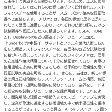
た条件下で実施する必要があります。そのため、正式に認可
された、もしくはこれらの仕様に基づいて設計されたテスト
フィクスチャを使用することが、スムーズかつ確実な認証取
得へと直結します。 アリオンは、各国の標準化団体と長年に
わたって緊密に連携しており、それぞれの技術分野における
試験要件や認証プロセスに精通しています。USB4、HDMI
2.1、DisplayPortなどの高速インターフェースに加え、
Thunderboltや車載イーサネットといった次世代技術にも対
応した標準テストフィクスチャを、各団体の公式な試験仕様
に基づいて提供しています。これらのフィクスチャは、信号
の安定性や接続精度について十分に検証されており、実際の
使用環境を忠実に再現できるため、効率的かつ信頼性の高い
認証試験の実施を可能にします。 さらに、当社は、新しい標
準の策定初期段階からテストプラットフォームの構築、検証
項目の設計・提案に積極的に関わっており、業界をリードす
る総合的な試験ソリューションを提供可能です。これによ
り、開発期間の短縮と市場投入までのスピードアップを実現
し、企業が急速に進化する技術環境の中で競争優位性を維持
することができます。 もっと見る：Allion テストツール 困っ