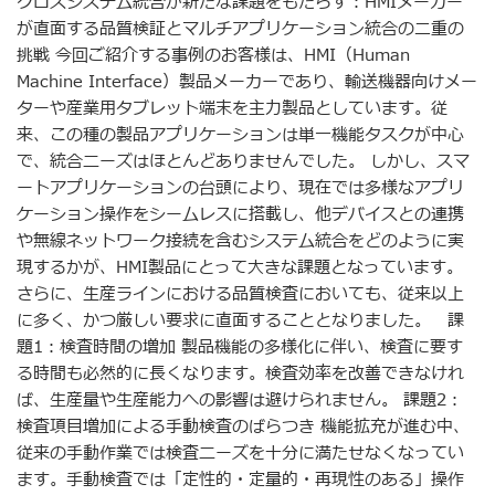
クロスシステム統合が新たな課題をもたらす：HMIメーカー
が直面する品質検証とマルチアプリケーション統合の二重の
挑戦 今回ご紹介する事例のお客様は、HMI（Human
Machine Interface）製品メーカーであり、輸送機器向けメー
ターや産業用タブレット端末を主力製品としています。従
来、この種の製品アプリケーションは単一機能タスクが中心
で、統合ニーズはほとんどありませんでした。 しかし、スマ
ートアプリケーションの台頭により、現在では多様なアプリ
ケーション操作をシームレスに搭載し、他デバイスとの連携
や無線ネットワーク接続を含むシステム統合をどのように実
現するかが、HMI製品にとって大きな課題となっています。
さらに、生産ラインにおける品質検査においても、従来以上
に多く、かつ厳しい要求に直面することとなりました。 課
題1：検査時間の増加 製品機能の多様化に伴い、検査に要す
る時間も必然的に長くなります。検査効率を改善できなけれ
ば、生産量や生産能力への影響は避けられません。 課題2：
検査項目増加による手動検査のばらつき 機能拡充が進む中、
従来の手動作業では検査ニーズを十分に満たせなくなってい
ます。手動検査では「定性的・定量的・再現性のある」操作