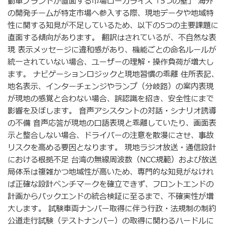
動車ブランドが直面する市場ローカライズ「5つの壁」 海外
の開発チームが特定市場へ参入する際、現地データや地域特
性に関する知見が不足しているため、以下の5つの主要課題に
直面する傾向があります。 翻訳はされているが、不自然な表
現 表示メッセージに違和感があり、機能ごとの命名ルールが
統一されていない場合、ユーザーの理解・操作負荷が増大し
ます。 ナビゲーションロジックと現地習慣の乖離 住所表記、
地名表示、インターチェンジやランプ（分岐路）の案内表現
が現地の感覚と合わない場合、誤認識を招き、安全性にまで
影響を及ぼします。 音声アシスタントの対話・シナリオ誘導
の不備 音声応答が現地の口語表現と乖離していたり、画面表
示と整合しない場合、ドライバーの注意を散漫にさせ、事故
リスクを高める要因となります。 現地ラジオ放送・通信設計
における根拠不足 台湾の無線周波数（NCC規範）および放送
局体系は複雑かつ地域性が高いため、専門的な知見がなけれ
ば正確な設計ベンチマークを確立できず、フロントエンドの
計画からバックエンドの統合検証に至るまで、不確実性が増
大します。 試験車両ナンバー取得に伴う行政・法規制の制約
公道走行試験（テストナンバー）の取得に関わるハードルに