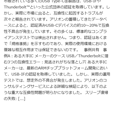
市販されている多くのUSB Type-C®製品は、USB-IFや
Thunderbolt™といった公式団体の認証を取得しています。し
かし、実際に市場に出ると、互換性に起因するトラブルが
次々と報告されています。アリオンの蓄積してきたデータベ
ースによると、認証済みUSB-Cデバイスの約10〜20％で互換
性不具合が発生しています。その多くは、標準的なコンプラ
イアンステストでは検出されません。つまり、認証はあくま
で「規格準拠」を示すものであり、実際の使用環境における
複雑な相互作用までは保証できないのです。 事例共有 事
例A：ある大手IC メーカーのケース USB／Thunderboltに潜
む3つの互換性エラー：見逃されがちな落とし穴 ある大手IC
メーカーは、最新のARMチッププラットフォーム開発におい
て、USB-IFの認証を取得していました。 しかし、実際の運用
テストでは、想定外の不具合が発生しました。アリオンのコ
ンサルティングサービスによる詳細な検証により、以下のよ
うな重大な互換性問題が明らかになりました。 スリープ復帰
の失敗: [...]