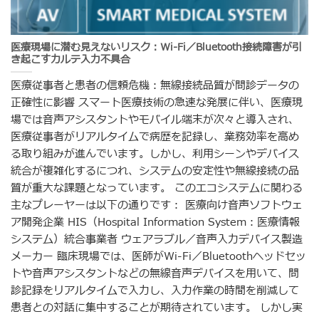
医療現場に潜む見えないリスク：Wi-Fi／Bluetooth接続障害が引
き起こすカルテ入力不具合
医療従事者と患者の信頼危機：無線接続品質が問診データの
正確性に影響 スマート医療技術の急速な発展に伴い、医療現
場では音声アシスタントやモバイル端末が次々と導入され、
医療従事者がリアルタイムで病歴を記録し、業務効率を高め
る取り組みが進んでいます。しかし、利用シーンやデバイス
統合が複雑化するにつれ、システムの安定性や無線接続の品
質が重大な課題となっています。 このエコシステムに関わる
主なプレーヤーは以下の通りです： 医療向け音声ソフトウェ
ア開発企業 HIS（Hospital Information System：医療情報
システム）統合事業者 ウェアラブル／音声入力デバイス製造
メーカー 臨床現場では、医師がWi-Fi／Bluetoothヘッドセッ
トや音声アシスタントなどの無線音声デバイスを用いて、問
診記録をリアルタイムで入力し、入力作業の時間を削減して
患者との対話に集中することが期待されています。 しかし実