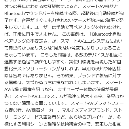
オンの長年にわたる検証経験によると、スマートAV機器と
Bluetoothサウンドバーを接続する際、起動後に自動接続が完
了せず、音声がすぐに出力されないケースが約5％の確率で発
生しています。ユーザーは手動で再ペアリングを行わなけれ
ば、正常に再生できません。 この事例は、「Bluetooth自動
ペアリングの不安定さ」が、スマートAVエコシステムにおい
て典型的かつ高リスクな“見えない脅威”になりつつあること
を示しています。 こうした問題は、多数のデバイスが相互に
連携する過程で顕在化しやすく、実使用環境を再現したAI自
動化テストソリューションがなければ、早期の検知や原因排
除は容易ではありません。その結果、ブランドや製品に対す
る信頼は、気づかぬうちに損なわれてしまいます。 スマート
AV市場で覇権を狙うなら、まずユーザー体験の確保が最優
先！ スマートAVエコシステムが急速に拡大する今、業界はか
つてない課題に直面しています。 スマートAVプラットフォー
ム提供者、AV機器メーカー、マルチメディアブランド、スト
リーミングサービス事業者など、あらゆるプレイヤーが、多
様化する利用シーンと複雑な技術統合の中で、安定した相互