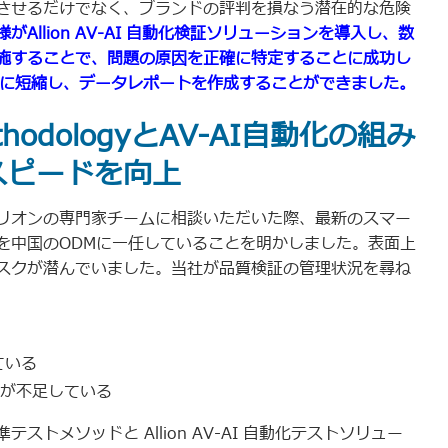
させるだけでなく、ブランドの評判を損なう潜在的な危険
がAllion AV-AI 自動化検証ソリューションを導入し、数
施することで、問題の原因を正確に特定することに成功し
間に短縮し、データレポートを作成することができました。
n MethodologyとAV-AI自動化の組み
スピードを向上
リオンの専門家チームに相談いただいた際、最新のスマー
を中国のODMに一任していることを明かしました。表面上
スクが潜んでいました。当社が品質検証の管理状況を尋ね
ている
が不足している
トメソッドと Allion AV-AI 自動化テストソリュー