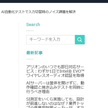
：AI自動化テストで入力切替時のノイズ課題を解決
Search
最新記事
アリオンのいつでも即日対応サー
ビス：わずか1日でIntel® EVO™
ワイヤレスオーディオ認証を取得
AIサーバーは筐体を開けずに、動
作確認と焼き込みテストを同時に
行うべき理由
SI測定をいくら実施しても、設計
が前進しないのはなぜ？業界トッ
プの産業用制御メーカーが、すで