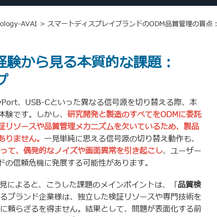
ology-AVAI
>
スマートディスプレイブランドのODM品質管理の盲点
経験から見る本質的な課題：
プ
ayPort、USB-Cといった異なる信号源を切り替える際、本
体験です。しかし、
研究開発と製造のすべてをODMに委託
証リソースや品質管理メカニズムを欠いているため、製品
ありません。
一見単純に思える信号源の切り替え動作も、
よって、偶発的なノイズや画面異常を引き起こし
、ユーザー
ドの信頼危機に発展する可能性があります。
知見によると、こうした課題のメインポイントは、「
品質検
するブランド企業様は、独立した検証リソースや専門技術を
トに頼らざるを得ません。結果として、問題が表面化する前