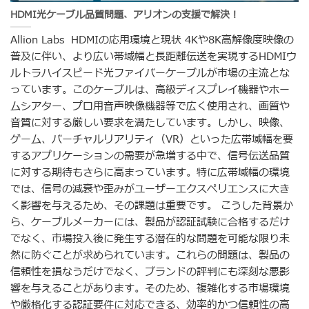
HDMI光ケーブル品質問題、アリオンの支援で解決！
Allion Labs HDMIの応用環境と現状 4Kや8K高解像度映像の
普及に伴い、より広い帯域幅と長距離伝送を実現するHDMIウ
ルトラハイスピード光ファイバーケーブルが市場の主流とな
っています。このケーブルは、高級ディスプレイ機器やホー
ムシアター、プロ用音声映像機器等で広く使用され、画質や
音質に対する厳しい要求を満たしています。しかし、映像、
ゲーム、バーチャルリアリティ（VR）といった広帯域幅を要
するアプリケーションの需要が急増する中で、信号伝送品質
に対する期待もさらに高まっています。特に広帯域幅の環境
では、信号の減衰や歪みがユーザーエクスペリエンスに大き
く影響を与えるため、その課題は重要です。 こうした背景か
ら、ケーブルメーカーには、製品が認証試験に合格するだけ
でなく、市場投入後に発生する潜在的な問題を可能な限り未
然に防ぐことが求められています。これらの問題は、製品の
信頼性を損なうだけでなく、ブランドの評判にも深刻な悪影
響を与えることがあります。そのため、複雑化する市場環境
や厳格化する認証要件に対応できる、効率的かつ信頼性の高