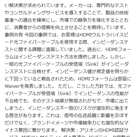
い解決策が求められています。メーカーは、専門的なテスト
やコンサルティングサービスを導入することで、製品の技術
基準への適合を確実にし、市場での競争力を強化するととも
に、消費者からの信頼を向上させることを期待しています。
事例共有 今回の事例では、お客様はHDMIウルトラハイスピ
ード光ファイバーケーブルを使用する際、インピーダンステ
ストに関する課題に直面していました。過去に、HDMIフォー
ラムはインピーダンステスト方法を提供しました。しかし、
一部の光ファイバーケーブルの受信端（Sink）がインピーダ
ンステストに合格せず、インピーダンス値が規定値を明らか
に下回っていると報告されたため、HDMIフォーラムは即座に
Waiverを発表しました。 ただし、こうした方針では、光ファ
イバーケーブルが受信端（Sink）でインピーダンスの性能が
不合格でも、そのテスト結果が無視されがちで、市場に出て
しまうと、インピーダンス不一致のリスクが潜在的に発生す
る懸念があります。これは、信号の伝送品質に影響を及ぼす
だけでなく、ブランドイメージや市場競争力にも潜在的なマ
イナス要因に繋がります。 解決策：アリオンのHDMI認証サ